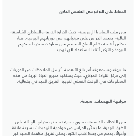
الحفاظ على التركيز في الطقس الحارق
في قلب السافانا الإفريقية، حيث الحرارة الحارقة والمناطق الشاسعة
النائية، يعتمد الحراس على مركباتهم في دورياتهم اليومية. هنا،
تتجلى أهمية نظام المناخ المتقدم في سيارة ديفيندر، ليمنحهم
البرودة والتركيز أثناء الاستعداد لأي تهديد.
ما يرونه ويسمعونه أمر بالغ الأهمية. تُرسل الملاحظات من الدوريات
إلى مركز القيادة المركزي. حيث يستفيد مديرو الحياة البرية من هذه
المعلومات في الوقت الفعلي لتوجيه الفريق الميداني بفعالية.
مواجهة التهديدات. سريعة.
في اللحظات الحاسمة، تتفوق سيارة ديفيندر بقدراتها الهائلة على
الطرق الوعرة، ما يمكِّن الحراس من مواجهة التهديدات بسرعة فائقة.
وأحيانًا، بدعم من وحدة كلاب التتبع، يمكن لفريق مكافحة الصيد غير