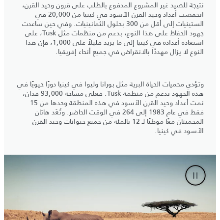
نتيجة للصيد غير المشروع المدفوع بالطلب على قرون وحيد القرن،
انخفضت أعداد وحيد القرن الأسود في كينيا من 20,000 في
الستينيات إلى أقل من 300 بحلول الثمانينيات. وفي حين ساعدت
جهود الحفاظ على هذا النوع، بدعم من منظمات مثل Tusk، على
استعادة أعداده في كينيا إلى ما يزيد قليلاً على 1,000، فإن هذا
النوع لا يزال مهددًا بالانقراض في جميع أنحاء إفريقيا.
وتؤدي محميات الحياة البرية مثل بورانا وليوا في كينيا دورًا حيويًا في
هذه الجهود بدعم من منظمة Tusk. فعلى مساحة 93,000 فدان،
نمت أعداد وحيد القرن الأسود في هذه المنطقة وحدها من 15
فقط في عام 1983 إلى 264 في الوقت الحاضر. وتُعَد هاتان
المحميتان معًا موطنًا لـ 12 بالمئة من جميع حيوانات وحيد القرن
الأسود في كينيا.