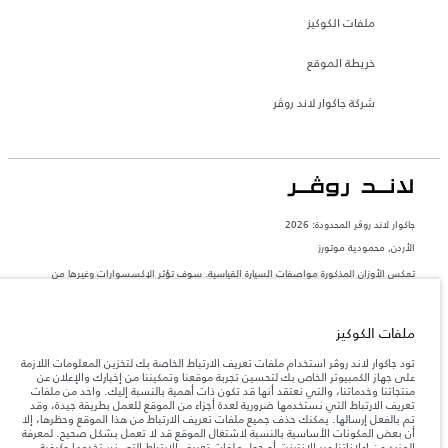
ملفات الكوكيز
خريطة الموقع
شركة جاكوار لاند روڤر
جاكوار لاند روڨر المحدودة: 2026
الأردن, محمودية موتورز
تعكس الأوزان المذكورة مواصفات السيارة القياسية. سوف تؤثر الإكسسوارات وغيرها من
العناصر المثبتة بعد نقطة التصنيع في الحمولة. تأكد من عدم تجاوز الوزن الإجمالي للسيارة
والحد الأقصى لأحمال المحور عند تحميل السيارة بالإكسسوارات والركاب والسوائل والوقود
والحمولة.
ملفات الكوكيز
المعلومات والمواصفات والأسعار والألوان المذكورة على هذا الموقع قد تختلف من بلد إلى
تود جاكوار لاند روڤر استخدام ملفات تعريف الارتباط الخاصة بك لتخزين المعلومات اللازمة
آخر، كما أنّها قد تتغير بدون إشعار مسبق. الرجاء التواصل مع وكيلنا المحلي للتأكد من توفّرها
على جهاز الكمبيوتر الخاص بك لتحسين تجربة موقعنا وتمكيننا من إخبارك والإعلان عن
والتحقق من الأسعار.
منتجاتنا وخدماتنا، والتي نعتقد أنها قد تكون ذات أهمية بالنسبة إليك. واحد من ملفات
تعريف الارتباط التي نستخدمها ضرورية لعدة أجزاء من الموقع للعمل بطريقة جيدة، وقد
إن النقص العالمي في أشباه الموصلات يؤثر حاليًا
ملاحظة مهمة حول الصور والمواصفات.
تم بالفعل إرسالها. يمكنك حذف جميع ملفات تعريف الارتباط من هذا الموقع وحظرها، إلا
في مواصفات تصميم السيارات وتوفر الخيارات وتوقيتات التصاميم. هذا ظرف ديناميكي
أن بعض المكونات الأساسية بالنسبة لاشتغال الموقع قد لا تعمل بشكل صحيح. لمعرفة
للغاية، ونتيجة لذلك، قد لا تمثّل الصور المستخدَمة ضمن موقع الويب حاليًا المواصفات الحالية
المزيد عن إعلاناتنا عبر الإنترنت أو حول ملفات تعريف الارتباط التي نستخدمها وكيفية
بالكامل بالنسبة إلى الميزات والخيارات والحلية ومجموعات الألوان. يرجى استشارة وكيلك الذي