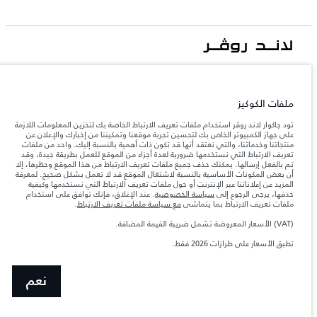
جاكوار لاند روڨر المحدودة: 2026
الأردن, محمودية موتورز
ملفات الكوكيز
تعكس الأوزان المذكورة مواصفات السيارة القياسية. سوف تؤثر الإكسسوارات وغيرها من
العناصر المثبتة بعد نقطة التصنيع في الحمولة. تأكد من عدم تجاوز الوزن الإجمالي للسيارة
تود جاكوار لاند روڤر استخدام ملفات تعريف الارتباط الخاصة بك لتخزين المعلومات اللازمة
والحد الأقصى لأحمال المحور عند تحميل السيارة بالإكسسوارات والركاب والسوائل والوقود
على جهاز الكمبيوتر الخاص بك لتحسين تجربة موقعنا وتمكيننا من إخبارك والإعلان عن
والحمولة.
منتجاتنا وخدماتنا، والتي نعتقد أنها قد تكون ذات أهمية بالنسبة إليك. واحد من ملفات
تعريف الارتباط التي نستخدمها ضرورية لعدة أجزاء من الموقع للعمل بطريقة جيدة، وقد
تم بالفعل إرسالها. يمكنك حذف جميع ملفات تعريف الارتباط من هذا الموقع وحظرها، إلا
المعلومات والمواصفات والأسعار والألوان المذكورة على هذا الموقع قد تختلف من بلد إلى
أن بعض المكونات الأساسية بالنسبة لاشتغال الموقع قد لا تعمل بشكل صحيح. لمعرفة
آخر، كما أنّها قد تتغير بدون إشعار مسبق. الرجاء التواصل مع وكيلنا المحلي للتأكد من توفّرها
المزيد عن إعلاناتنا عبر الإنترنت أو حول ملفات تعريف الارتباط التي نستخدمها وكيفية
والتحقق من الأسعار.
حذفها، يرجى الرجوع إلى
سياسة الخصوصية
. عند الإغلاق، فإنك توافق على استخدام
إن النقص العالمي في أشباه الموصلات يؤثر حاليًا
ملفات تعريف الارتباط بما يتماشى
مع سياسة ملفات تعريف الارتباط
.
ملاحظة مهمة حول الصور والمواصفات.
في مواصفات تصميم السيارات وتوفر الخيارات وتوقيتات التصاميم. هذا ظرف ديناميكي
للغاية، ونتيجة لذلك، قد لا تمثّل الصور المستخدَمة ضمن موقع الويب حاليًا المواصفات الحالية
(VAT) الأسعار المعروضة تشمل ضريبة القيمة المضافة.
بالكامل بالنسبة إلى الميزات والخيارات والحلية ومجموعات الألوان. يرجى استشارة وكيلك الذي
سيتمكّن من تأكيد أي تقييدات حالية معك للسماح لك باتخاذ قرار مدروس
تطبق الأسعار على طرازات 2026 فقط.‎
الأرقام المقدمة هي نتيجة لاختبارات المصنع الرسمية وفقاً لتشريعات الاتحاد الأوروبي. قد
يتباين استهلك الوقود الفعلي للمركبة عن ذلك المتحقق في تلك الاختبارات كما أن هذه
الأرقام بغرض المقارنة فحسب.
نعم