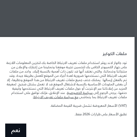
شركة جاكوار لاند روڤر
جاكوار لاند روڨر المحدودة: 2026
الأردن, محمودية موتورز
ملفات الكوكيز
تعكس الأوزان المذكورة مواصفات السيارة القياسية. سوف تؤثر الإكسسوارات وغيرها من
العناصر المثبتة بعد نقطة التصنيع في الحمولة. تأكد من عدم تجاوز الوزن الإجمالي للسيارة
تود جاكوار لاند روڤر استخدام ملفات تعريف الارتباط الخاصة بك لتخزين المعلومات اللازمة
والحد الأقصى لأحمال المحور عند تحميل السيارة بالإكسسوارات والركاب والسوائل والوقود
على جهاز الكمبيوتر الخاص بك لتحسين تجربة موقعنا وتمكيننا من إخبارك والإعلان عن
والحمولة.
منتجاتنا وخدماتنا، والتي نعتقد أنها قد تكون ذات أهمية بالنسبة إليك. واحد من ملفات
تعريف الارتباط التي نستخدمها ضرورية لعدة أجزاء من الموقع للعمل بطريقة جيدة، وقد
تم بالفعل إرسالها. يمكنك حذف جميع ملفات تعريف الارتباط من هذا الموقع وحظرها، إلا
المعلومات والمواصفات والأسعار والألوان المذكورة على هذا الموقع قد تختلف من بلد إلى
أن بعض المكونات الأساسية بالنسبة لاشتغال الموقع قد لا تعمل بشكل صحيح. لمعرفة
آخر، كما أنّها قد تتغير بدون إشعار مسبق. الرجاء التواصل مع وكيلنا المحلي للتأكد من توفّرها
المزيد عن إعلاناتنا عبر الإنترنت أو حول ملفات تعريف الارتباط التي نستخدمها وكيفية
والتحقق من الأسعار.
حذفها، يرجى الرجوع إلى
سياسة الخصوصية
. عند الإغلاق، فإنك توافق على استخدام
إن النقص العالمي في أشباه الموصلات يؤثر حاليًا
ملفات تعريف الارتباط بما يتماشى
مع سياسة ملفات تعريف الارتباط
.
ملاحظة مهمة حول الصور والمواصفات.
في مواصفات تصميم السيارات وتوفر الخيارات وتوقيتات التصاميم. هذا ظرف ديناميكي
للغاية، ونتيجة لذلك، قد لا تمثّل الصور المستخدَمة ضمن موقع الويب حاليًا المواصفات الحالية
(VAT) الأسعار المعروضة تشمل ضريبة القيمة المضافة.
بالكامل بالنسبة إلى الميزات والخيارات والحلية ومجموعات الألوان. يرجى استشارة وكيلك الذي
سيتمكّن من تأكيد أي تقييدات حالية معك للسماح لك باتخاذ قرار مدروس
تطبق الأسعار على طرازات 2026 فقط.‎
الأرقام المقدمة هي نتيجة لاختبارات المصنع الرسمية وفقاً لتشريعات الاتحاد الأوروبي. قد
يتباين استهلك الوقود الفعلي للمركبة عن ذلك المتحقق في تلك الاختبارات كما أن هذه
الأرقام بغرض المقارنة فحسب.
نعم