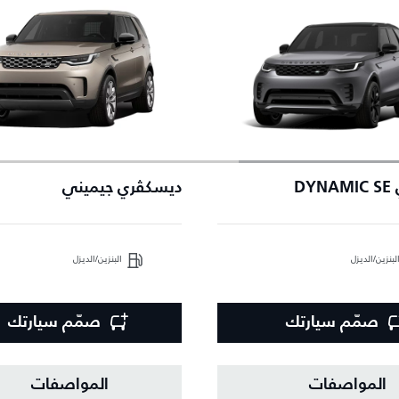
DY
ديسكڤري جيميني
لبنزين/الديزل
البنزين/الديزل
صمّم سيارتك
صمّم سيارتك
المواصفات
المواصفات