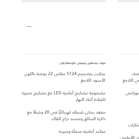
ميزات ديسكڤري جيميني، بالإضافة إلى:
ميزات ديسكڤري C HSE
700 مقاس 21 بوصة،
عجلات بتصميم 5124 مقاس 22 بوصة باللون
 اللامع
الأسود اللامع
مصقول
ولامع
نورامي
مصفوفة مصابيح أمامية LED مع مصابيح مميزة
للقيادة أثناء النهار
مقابض
مقعد يمكن ضبطه كهربائيًا في 20 وضعًا مع
مصابي
ذاكرة السائق ومسند ذراع القائد
شارات
مقاعد
مقاعد أمامية مدفأة ومبردة
ي الأمامي
نظام 