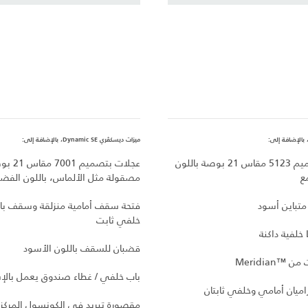
ميزات ديسكڤري Dynamic SE، بالإضافة إلى:
عجلات بتصميم 5123 مقاس 21 بوصة باللون
عجلات بتصميم 1
ع
مصقولة مثل الألماس، باللون الفضي
تباين أسود
فتحة سقف أمامية منزلقة وسقف با
خلفي ثابت
قضبان للسقف باللون الأسود
Meridia
باب خلفي / غطاء صندوق يعمل بالإ
اميان أمامي وخلفي ثابتان
مقصورة تبريد في الكونسول المركز