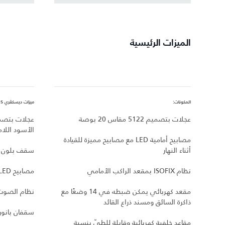
الميزات الرئيسية
المكونات:
ميزات ديسكڤري S، بالإضافة إلى:
عجلات بتصميم 5122 مقاس 20 بوصة
الأسود اللام
مصابيح أمامية LED مع مصابيح مميزة للقيادة
أثناء النهار
سقف بلون م
نظام ISOFIX بمقعد الراكب الأمامي
مصابيح LED خلفية داكنة
مقعد كهربائي يمكن ضبطه في 14 وضعًا مع
نظام الصوت من n™‎
ذاكرة السائق ومسند ذراع القائد
سقفان بانور
مقاعد خلفية كهربائية وقابلة للطيّ بنسبة