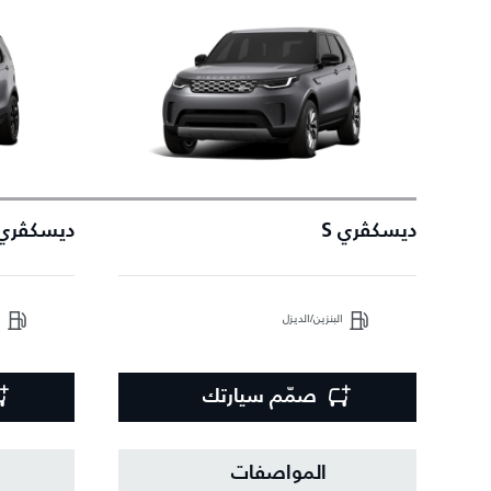
ديسكڤري S
ديسكڤري NAMIC SE
البنزين/الديزل
ا
صمّم سيارتك
المواصفات