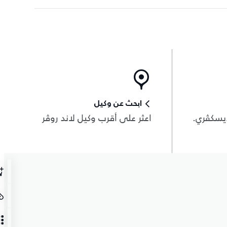
ابحث عن وكيل
يسكڤري.
اعثر على أقرب وكيل لاند روڤر