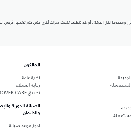
ز ومجموعة نقل الحركة)، أو قد تتطلب تثبيت ميزات أخرى حتى يتم تركيبها. يُرجى ال
المالكون
لجديدة
نظرة عامة
المستعملة
رعاية العملاء
تطبيق LAND ROVER CARE
الصيانة الدورية والإص
ديدة
والضمان
لمستعملة
احجز موعد صيانة