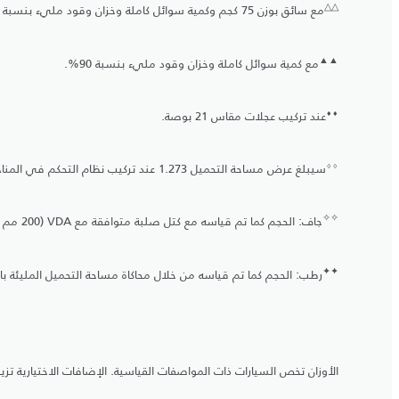
△
△
مع سائق بوزن 75 كجم وكمية سوائل كاملة وخزان وقود مليء بنسبة 90%.
▲
▲
مع كمية سوائل كاملة وخزان وقود مليء بنسبة 90%.
⬧
⬧
عند تركيب عجلات مقاس 21 بوصة.
⬨
⬨
سيبلغ عرض مساحة التحميل 1.273 عند تركيب نظام التحكم في المناخ الرباعي المناطق.
✧
✧
جاف: الحجم كما تم قياسه مع كتل صلبة متوافقة مع VDA (‏200 مم x ‏50 مم x ‏100 مم).
✦
✦
رطب: الحجم كما تم قياسه من خلال محاكاة مساحة التحميل المليئة با
الأوزان تخص السيارات ذات المواصفات القياسية. الإضافات الاختيارية تزيد