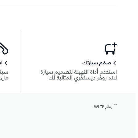
صمّم سيارتك
اط
استخدم أداة التهيئة لتصميم سيارة
سيتم
لاند روڤر ديسكڤري المثالية لك
ملء 
**
أرقام WLTP.