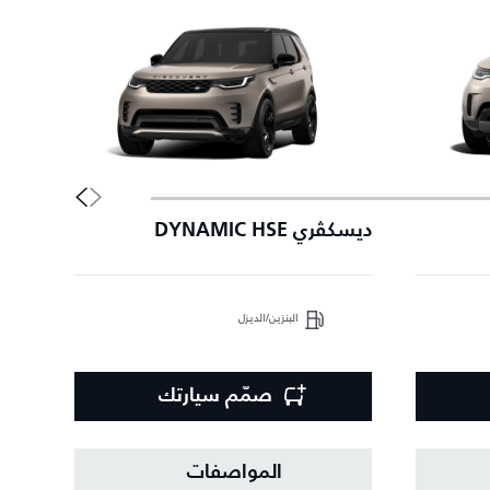
ديسكڤري DYNAMIC HSE
إصدا
البنزين/الديزل
صمّم سيارتك
المواصفات