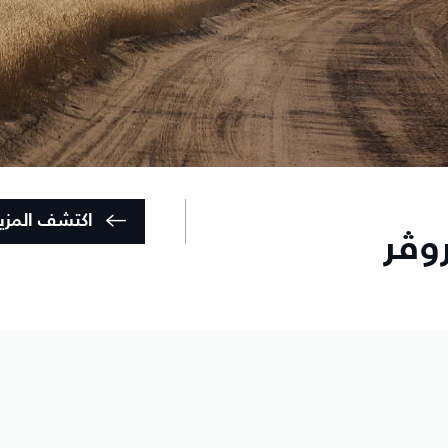
اكتشف المزي
وڤر