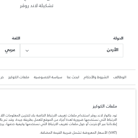
تشكيلة لاند روڤر
الدولة
اللغة
الأردن
عربي
الوظائف
الشروط والأحكام
ابحث عنا
سياسة الخصوصية
ملفات الكوكيز
خري
ملفات الكوكيز
جاكوار لاند روڨر المحدودة: 2026
الأردن, محمودية موتورز
تود جاكوار لاند روڤر استخدام ملفات تعريف الارتباط الخاصة بك لتخزين المعلومات الل
الارتباط التي نستخدمها ضرورية لعدة أجزاء من الموقع للعمل بطريقة جيدة، وقد تم 
تعكس الأوزان المذكورة مواصفات السيارة القياسية. سوف تؤثر الإكسسوارات وغيرها من العناصر المثبت
إعلاناتنا عبر الإنترنت أو حول ملفات تعريف الارتباط التي نستخدمها وكيفية حذفها، ير
(VAT) الأسعار المعروضة تشمل ضريبة القيمة المضافة.
المعلومات والمواصفات والأسعار والألوان المذكورة على هذا الموقع قد تختلف من بلد إلى آخر، كما أنّ