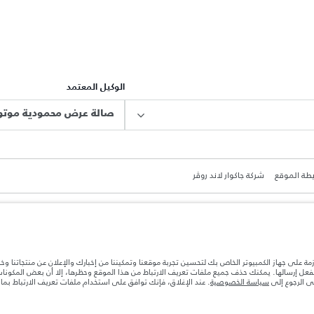
الوكيل المعتمد
صالة عرض محمودية موتور
طة الموقع
شركة جاكوار لاند روڤر
ازمة على جهاز الكمبيوتر الخاص بك لتحسين تجربة موقعنا وتمكيننا من إخبارك والإعلان عن منتجاتنا وخ
بالفعل إرسالها. يمكنك حذف جميع ملفات تعريف الارتباط من هذا الموقع وحظرها، إلا أن بعض المكون
ة بعد نقطة التصنيع في الحمولة. تأكد من عدم تجاوز الوزن الإجمالي للسيارة والحد الأقصى لأحمال المحور عن
جى الرجوع إلى
سياسة الخصوصية
. عند الإغلاق، فإنك توافق على استخدام ملفات تعريف الارتباط بم
ها قد تتغير بدون إشعار مسبق. الرجاء التواصل مع وكيلنا المحلي للتأكد من توفّرها والتحقق من الأسعار.