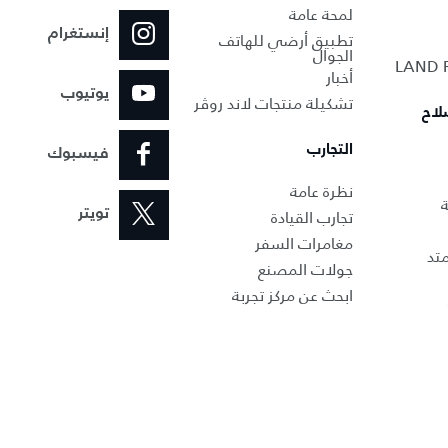
لمحة عامة
إنستغرام
تطبيق أرضي للهاتف
الجوال
أخبار
يوتيوب
تشكيلة منتجات لاند روڤر
لاح
التجارب
فيسبوك
نظرة عامة
ة
تجارب القيادة
تويتر
مغامرات السفر
تد
جولات المصنع
ابحث عن مركز تجربة