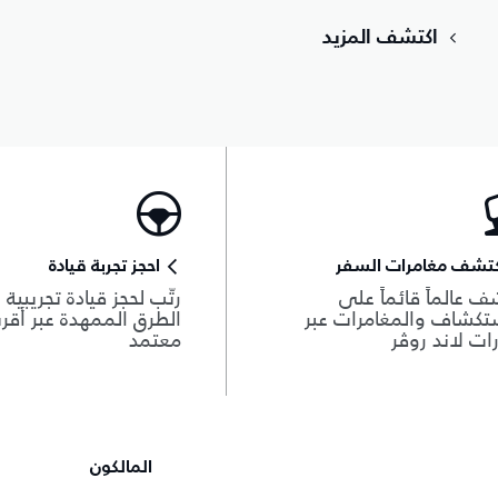
اكتشف المزيد
كتشف مغامرات السفر
احجز تجربة قيادة
ف عالماً قائماً على
رتّب لحجز قيادة تجريبية
تكشاف والمغامرات عبر
الطرق الممهدة عبر أقر
ات لاند روڤر
معتمد
المالكون