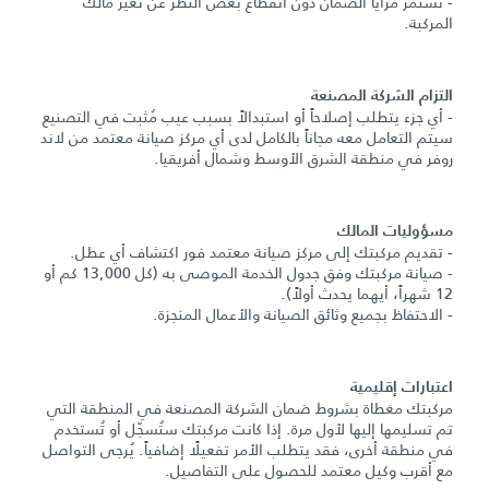
- تستمر مزايا الضمان دون انقطاع بغض النظر عن تغيّر مالك
المركبة.
التزام الشركة المصنعة
- أي جزء يتطلب إصلاحاً أو استبدالاً بسبب عيب مُثبت في التصنيع
سيتم التعامل معه مجاناً بالكامل لدى أي مركز صيانة معتمد من لاند
روفر في منطقة الشرق الأوسط وشمال أفريقيا.
مسؤوليات المالك
- تقديم مركبتك إلى مركز صيانة معتمد فور اكتشاف أي عطل.
- صيانة مركبتك وفق جدول الخدمة الموصى به (كل 13,000 كم أو
12 شهراً، أيهما يحدث أولاً).
- الاحتفاظ بجميع وثائق الصيانة والأعمال المنجزة.
اعتبارات إقليمية
مركبتك مغطاة بشروط ضمان الشركة المصنعة في المنطقة التي
تم تسليمها إليها لأول مرة. إذا كانت مركبتك ستُسجّل أو تُستخدم
في منطقة أخرى، فقد يتطلب الأمر تفعيلًا إضافياً. يُرجى التواصل
مع أقرب وكيل معتمد للحصول على التفاصيل.