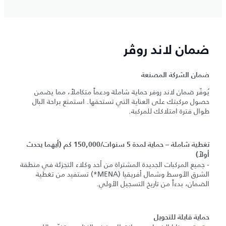
ضمان لاند روڤر
ضمان الشركة المصنعة
يُوفّر ضمان لاند روفر حماية شاملة ودعماً متكاملاً، مما يضمن
حصول مركبتك على العناية التي تستحقها. استمتع براحة البال
طوال فترة امتلاكك للمركبة.
تغطية شاملة – حماية لمدة 5 سنوات/150,000 كم (أيهما يحدث
أولاً)
- جميع المركبات الجديدة المشتراة من أحد وكلاء التجزئة في منطقة
الشرق الأوسط وشمال أفريقيا (MENA*) تستفيد من تغطية
الضمان، بدءاً من تاريخ التسجيل الأولي.
حماية قابلة للتحويل