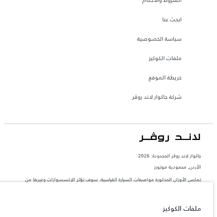
ابحث عنا
سياسة الخصوصية
ملفات الكوكيز
خريطة الموقع
شركة جاكوار لاند روڤر
جاكوار لاند روڨر المحدودة: 2026
الأردن, محمودية موتورز
تعكس الأوزان المذكورة مواصفات السيارة القياسية. سوف تؤثر الإكسسوارات وغيرها من
العناصر المثبتة بعد نقطة التصنيع في الحمولة. تأكد من عدم تجاوز الوزن الإجمالي للسيارة
والحد الأقصى لأحمال المحور عند تحميل السيارة بالإكسسوارات والركاب والسوائل والوقود
والحمولة.
ملفات الكوكيز