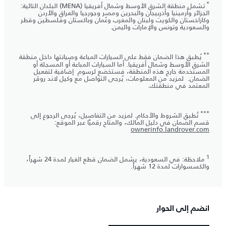
*
تشمل منطقة الشرق الأوسط وشمال أفريقيا (MENA) البلدان التالية:
الجزائر وأرمينيا وأذربيجان والبحرين ومصر وجورجيا والعراق والأردن
وكازاخستان والكويت ولبنان والمغرب وعُمان وباكستان وفلسطين وقطر
والسعودية وتونس والإمارات واليمن.
**
يُطبق هذا الضمان فقط على السيارات المباعة وصيانتها داخل منطقة
الشرق الأوسط وشمال أفريقيا. أما السيارات المباعة أو المسجلة أو
المستخدمة خارج هذه المنطقة، فستخضع لرسوم إضافية لتفعيل
الضمان. لمزيد من المعلومات، يُرجى التواصل مع وكيل لاند روڤر
المعتمد في منطقتك.
***
تُطبق الشروط والأحكام. لمزيد من التفاصيل، يُرجى الرجوع إلى
قسم الضمان في دليل المالك، والمتاح رقميًا عبر الموقع:
ownerinfo.landrover.com
1
ملاحظة: في السعودية، يشمل الضمان قطع الغيار لمدة 24 شهراً،
والكسسوارات لمدة 12 شهراً.
انضم إلى الحوار