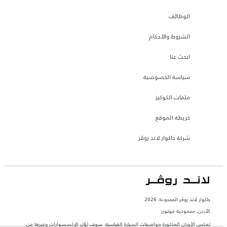
الوظائف
الشروط والأحكام
ابحث عنا
سياسة الخصوصية
ملفات الكوكيز
خريطة الموقع
شركة جاكوار لاند روڤر
جاكوار لاند روڨر المحدودة: 2026
الأردن, محمودية موتورز
تعكس الأوزان المذكورة مواصفات السيارة القياسية. سوف تؤثر الإكسسوارات وغيرها من