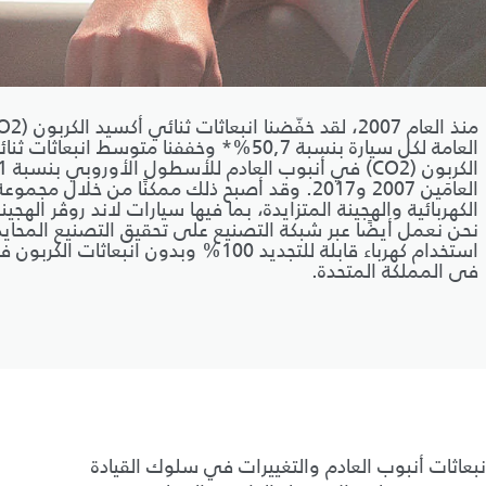
العامة لكل سيارة بنسبة 50,7%* وخففنا متوسط انبعاثا
العامَين 2007 و2017. وقد أصبح ذلك ممكنًا من خلال مج
الكهربائية والهجينة المتزايدة، بما فيها سيارات لاند روڤر الهجين
نحن نعمل أيضًا عبر شبكة التصنيع على تحقيق التصنيع المحايد
استخدام كهرباء قابلة للتجديد 100% وبدون انبعاثا
في المملكة المتحدة.
بعاثات أنبوب العادم والتغييرات في سلوك القيادة