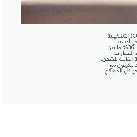
منذ العام 2007، لقد خفّضنا انبعاثات ثنائي أكسيد الكربون (CO2‎) التشغيلية
ت ثنائي أكسيد
الكربون (CO2‎) في أنبوب العادم للأسطول الأوروبي بنسبة 36,1% ما بين
موعة السيارات
ة القابلة للشحن.
 للكربون مع
ت الكربون في كل المواقع