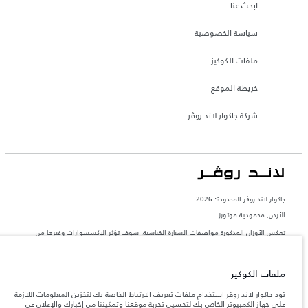
ابحث عنا
سياسة الخصوصية
ملفات الكوكيز
خريطة الموقع
شركة جاكوار لاند روڤر
جاكوار لاند روڨر المحدودة: 2026
الأردن, محمودية موتورز
تعكس الأوزان المذكورة مواصفات السيارة القياسية. سوف تؤثر الإكسسوارات وغيرها من
العناصر المثبتة بعد نقطة التصنيع في الحمولة. تأكد من عدم تجاوز الوزن الإجمالي للسيارة
والحد الأقصى لأحمال المحور عند تحميل السيارة بالإكسسوارات والركاب والسوائل والوقود
والحمولة.
ملفات الكوكيز
المعلومات والمواصفات والأسعار والألوان المذكورة على هذا الموقع قد تختلف من بلد إلى
تود جاكوار لاند روڤر استخدام ملفات تعريف الارتباط الخاصة بك لتخزين المعلومات اللازمة
آخر، كما أنّها قد تتغير بدون إشعار مسبق. الرجاء التواصل مع وكيلنا المحلي للتأكد من توفّرها
على جهاز الكمبيوتر الخاص بك لتحسين تجربة موقعنا وتمكيننا من إخبارك والإعلان عن