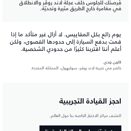
فُرصتك للجلوس خلف عجلة لاند روڤر والانطلاق
في مغامرة خارج الطريق مثيرة وتحديّة.
يوم رائع بكل المقاييس. لا أزال غير متأكد ما إذا
قمت بدفع السيارة إلى حدودها القصوى، ولكن
أعلم أننا اقتربنا كثيرًا من حدودي الشخصية.
كارين ريدي
حاضر في تجربة لاند روڤر، سوليهول، المملكة المتحدة.
احجز القيادة التجريبية
اكتشف مراكز الاختبار الخاصة بنا حول العالم.