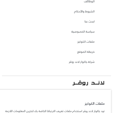
الوظائف
الشروط والأحكام
ابحث عنا
سياسة الخصوصية
ملفات الكوكيز
خريطة الموقع
شركة جاكوار لاند روڤر
جاكوار لاند روڨر المحدودة: 2026
الأردن, محمودية موتورز
ملفات الكوكيز
تعكس الأوزان المذكورة مواصفات السيارة القياسية. سوف تؤثر الإكسسوارات وغيرها من
العناصر المثبتة بعد نقطة التصنيع في الحمولة. تأكد من عدم تجاوز الوزن الإجمالي للسيارة
تود جاكوار لاند روڤر استخدام ملفات تعريف الارتباط الخاصة بك لتخزين المعلومات اللازمة
والحد الأقصى لأحمال المحور عند تحميل السيارة بالإكسسوارات والركاب والسوائل والوقود