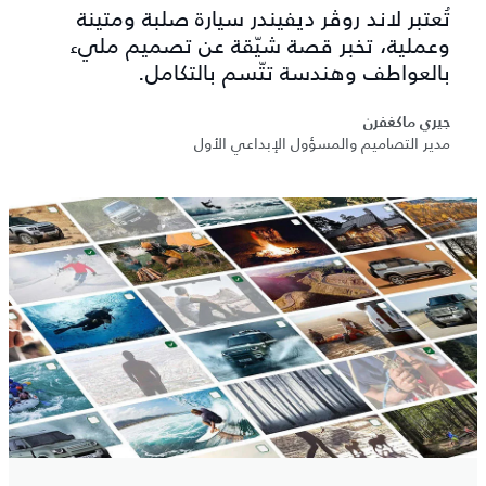
تُعتبر لاند روڤر ديفيندر سيارة صلبة ومتينة
وعملية، تخبر قصة شيّقة عن تصميم مليء
بالعواطف وهندسة تتّسم بالتكامل.
جيري ماكغفرن
مدير التصاميم والمسؤول الإبداعي الأول