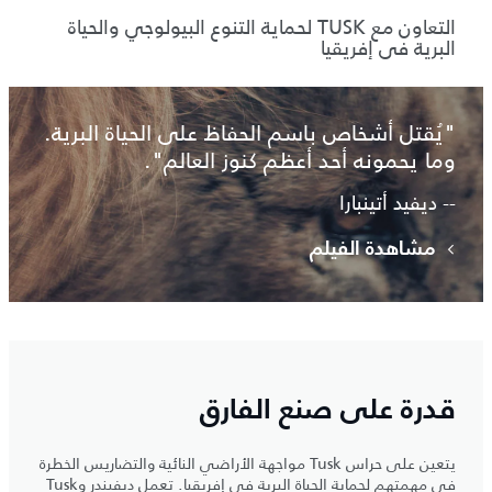
التعاون مع TUSK لحماية التنوع البيولوجي والحياة
البرية في إفريقيا
"يُقتل أشخاص باسم الحفاظ على الحياة البرية.
وما يحمونه أحد أعظم كنوز العالم".
-- ديفيد أتينبارا
مشاهدة الفيلم
قدرة على صنع الفارق
يتعين على حراس Tusk مواجهة الأراضي النائية والتضاريس الخطرة
في مهمتهم لحماية الحياة البرية في إفريقيا. تعمل ديفيندر وTusk