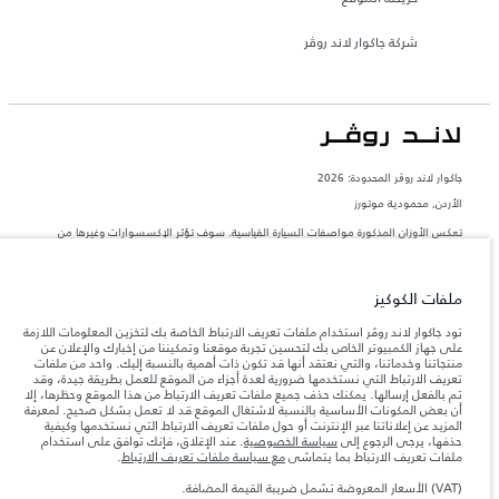
شركة جاكوار لاند روڤر
جاكوار لاند روڨر المحدودة: 2026
الأردن, محمودية موتورز
تعكس الأوزان المذكورة مواصفات السيارة القياسية. سوف تؤثر الإكسسوارات وغيرها من
العناصر المثبتة بعد نقطة التصنيع في الحمولة. تأكد من عدم تجاوز الوزن الإجمالي للسيارة
والحد الأقصى لأحمال المحور عند تحميل السيارة بالإكسسوارات والركاب والسوائل والوقود
والحمولة.
ملفات الكوكيز
المعلومات والمواصفات والأسعار والألوان المذكورة على هذا الموقع قد تختلف من بلد إلى
تود جاكوار لاند روڤر استخدام ملفات تعريف الارتباط الخاصة بك لتخزين المعلومات اللازمة
آخر، كما أنّها قد تتغير بدون إشعار مسبق. الرجاء التواصل مع وكيلنا المحلي للتأكد من توفّرها
على جهاز الكمبيوتر الخاص بك لتحسين تجربة موقعنا وتمكيننا من إخبارك والإعلان عن
والتحقق من الأسعار.
منتجاتنا وخدماتنا، والتي نعتقد أنها قد تكون ذات أهمية بالنسبة إليك. واحد من ملفات
تعريف الارتباط التي نستخدمها ضرورية لعدة أجزاء من الموقع للعمل بطريقة جيدة، وقد
إن النقص العالمي في أشباه الموصلات يؤثر حاليًا
ملاحظة مهمة حول الصور والمواصفات.
تم بالفعل إرسالها. يمكنك حذف جميع ملفات تعريف الارتباط من هذا الموقع وحظرها، إلا
في مواصفات تصميم السيارات وتوفر الخيارات وتوقيتات التصاميم. هذا ظرف ديناميكي
أن بعض المكونات الأساسية بالنسبة لاشتغال الموقع قد لا تعمل بشكل صحيح. لمعرفة
للغاية، ونتيجة لذلك، قد لا تمثّل الصور المستخدَمة ضمن موقع الويب حاليًا المواصفات الحالية
المزيد عن إعلاناتنا عبر الإنترنت أو حول ملفات تعريف الارتباط التي نستخدمها وكيفية
بالكامل بالنسبة إلى الميزات والخيارات والحلية ومجموعات الألوان. يرجى استشارة وكيلك الذي
حذفها، يرجى الرجوع إلى
سياسة الخصوصية
. عند الإغلاق، فإنك توافق على استخدام
سيتمكّن من تأكيد أي تقييدات حالية معك للسماح لك باتخاذ قرار مدروس
ملفات تعريف الارتباط بما يتماشى
مع سياسة ملفات تعريف الارتباط
.
الأرقام المقدمة هي نتيجة لاختبارات المصنع الرسمية وفقاً لتشريعات الاتحاد الأوروبي. قد
يتباين استهلك الوقود الفعلي للمركبة عن ذلك المتحقق في تلك الاختبارات كما أن هذه
(VAT) الأسعار المعروضة تشمل ضريبة القيمة المضافة.
الأرقام بغرض المقارنة فحسب.