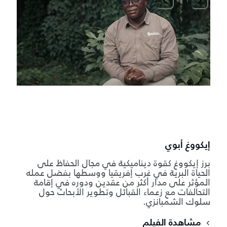
3
/
1
ف
ك
ا
ا
ا
ع
إيكووغ أبوي
برز إيكووغ كقوة ديناميكية في مجال الحفاظ على
الحياة البرية في غرب إفريقيا ووسطها بفضل عمله
المؤثر على مدار أكثر من عقدين ودوره في إقامة
التحالفات مع زعماء القبائل وتطوير الأبحاث حول
سلوك الشمبانزي.
مشاهدة الفيلم