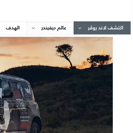
اكتشف لاند روڤر
عالم ديفيندر
الهدف​