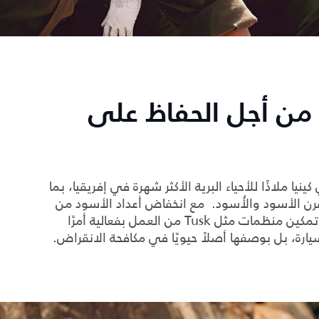
من أجل الحفاظ على
 تبلغ مساحتها 14 ألف هكتار في كينيا ملاذًا للأحياء البرية الأكثر شهرة في إفريقيا، بما
رن الأسود والأُسود. مع انخفاض أعداد الأسود من
200 ألف إلى 20 ألفًا فقط في القرن الماضي، أصبح تمكين منظمات مثل Tusk من العمل بفعالية أمرًا
ارة، بل بوصفها أصلاً حيويًا في مكافحة الانقراض.