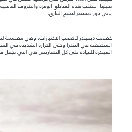
تخيلها. تتطلب هذه المناطق الوعرة والظروف القاسية
يأتي دور ديفيندر لصنع الفارق.
خضعت ديفيندر لأصعب الاختبارات، وهي مصممة لتحمل
المنخفضة في التندرا وحتى الحرارة الشديدة في السافان
المبتكرة للقيادة على كل التضاريس هي التي تجعل مهمة Tusk التي تبدو مستحيلة 