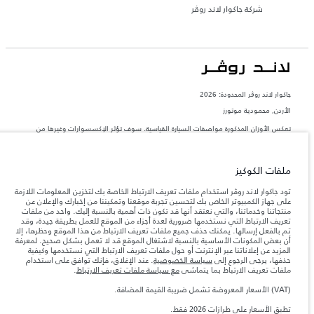
شركة جاكوار لاند روڤر
جاكوار لاند روڨر المحدودة: 2026
الأردن, محمودية موتورز
تعكس الأوزان المذكورة مواصفات السيارة القياسية. سوف تؤثر الإكسسوارات وغيرها من
العناصر المثبتة بعد نقطة التصنيع في الحمولة. تأكد من عدم تجاوز الوزن الإجمالي للسيارة
والحد الأقصى لأحمال المحور عند تحميل السيارة بالإكسسوارات والركاب والسوائل والوقود
والحمولة.
ملفات الكوكيز
المعلومات والمواصفات والأسعار والألوان المذكورة على هذا الموقع قد تختلف من بلد إلى
تود جاكوار لاند روڤر استخدام ملفات تعريف الارتباط الخاصة بك لتخزين المعلومات اللازمة
آخر، كما أنّها قد تتغير بدون إشعار مسبق. الرجاء التواصل مع وكيلنا المحلي للتأكد من توفّرها
على جهاز الكمبيوتر الخاص بك لتحسين تجربة موقعنا وتمكيننا من إخبارك والإعلان عن
والتحقق من الأسعار.
منتجاتنا وخدماتنا، والتي نعتقد أنها قد تكون ذات أهمية بالنسبة إليك. واحد من ملفات
تعريف الارتباط التي نستخدمها ضرورية لعدة أجزاء من الموقع للعمل بطريقة جيدة، وقد
إن النقص العالمي في أشباه الموصلات يؤثر حاليًا
ملاحظة مهمة حول الصور والمواصفات.
تم بالفعل إرسالها. يمكنك حذف جميع ملفات تعريف الارتباط من هذا الموقع وحظرها، إلا
في مواصفات تصميم السيارات وتوفر الخيارات وتوقيتات التصاميم. هذا ظرف ديناميكي
أن بعض المكونات الأساسية بالنسبة لاشتغال الموقع قد لا تعمل بشكل صحيح. لمعرفة
للغاية، ونتيجة لذلك، قد لا تمثّل الصور المستخدَمة ضمن موقع الويب حاليًا المواصفات الحالية
المزيد عن إعلاناتنا عبر الإنترنت أو حول ملفات تعريف الارتباط التي نستخدمها وكيفية
بالكامل بالنسبة إلى الميزات والخيارات والحلية ومجموعات الألوان. يرجى استشارة وكيلك الذي
حذفها، يرجى الرجوع إلى
سياسة الخصوصية
. عند الإغلاق، فإنك توافق على استخدام
سيتمكّن من تأكيد أي تقييدات حالية معك للسماح لك باتخاذ قرار مدروس
ملفات تعريف الارتباط بما يتماشى
مع سياسة ملفات تعريف الارتباط
.
الأرقام المقدمة هي نتيجة لاختبارات المصنع الرسمية وفقاً لتشريعات الاتحاد الأوروبي. قد
يتباين استهلك الوقود الفعلي للمركبة عن ذلك المتحقق في تلك الاختبارات كما أن هذه
(VAT) الأسعار المعروضة تشمل ضريبة القيمة المضافة.
الأرقام بغرض المقارنة فحسب.
تطبق الأسعار على طرازات 2026 فقط.‎