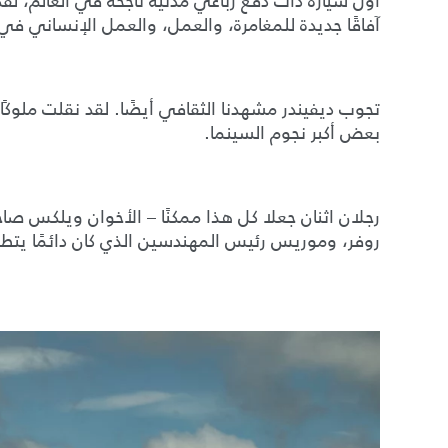
أول سيارة ذات دفع رباعي مدنية ناجحة في العالم، ل
آفاقًا جديدة للمغامرة، والعمل، والعمل الإنساني في 
تجوب ديفيندر مشهدنا الثقافي أيضًا. لقد نقلت ملوك
بعض أكبر نجوم السينما.
رجلان اثنان جعلا كل هذا ممكنًا – الأخوان ويلكس صاح
روفر، وموريس رئيس المهندسين الذي كان دائمًا يتط