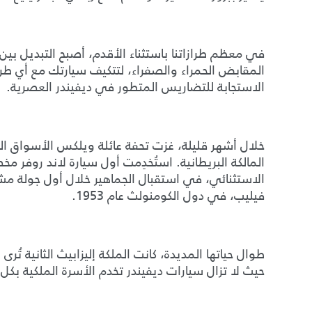
في معظم طرازاتنا باستثناء الأقدم، أصبح التبديل بين
المقابض الحمراء والصفراء، لتتكيف سيارتك مع أي 
الاستجابة للتضاريس المتطور في ديفيندر العصرية.
خلال أشهر قليلة، غزت تحفة عائلة ويلكس الأسواق العا
المالكة البريطانية. استُخدِمت أول سيارة لاند روف
الاستثنائي، في استقبال الجماهير خلال أول جولة مشتركة
فيليب، في دول الكومنولث عام 1953.
طوال حياتها المديدة، كانت الملكة إليزابيث الثانية تُرى
حيث لا تزال سيارات ديفيندر تخدم الأسرة الملكية بكل 