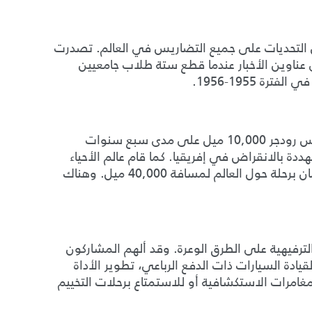
وض التحديات على جميع التضاريس في العالم. تصدرت
عناوين الأخبار عندما قطع ستة طلاب جامعيين
وبالروح الملهمة نفسها، قطع البريطانيان جورج وجينكس رودجر 10,000 ميل على مدى سبع سنوات
ددة بالانقراض في إفريقيا. كما قام عالم الأحياء
الكندي بريستول فوستر وفنان الحياة البرية روبرت باتمان برحلة حول العالم لمسافة 40,000 ميل. وهناك
رفيهية على الطرق الوعرة. وقد ألهم المشاركون
طولة العالم لقيادة السيارات ذات الدفع الرباعي، تطوير الأداة
امرات الاستكشافية أو للاستمتاع برحلات التخييم