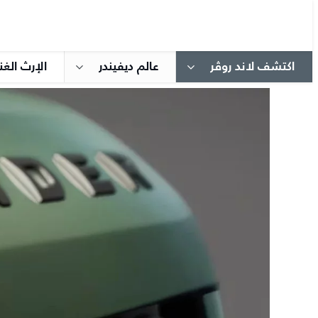
اكتشف لاند روڤر
عالم ديفيندر
الإرث الغن