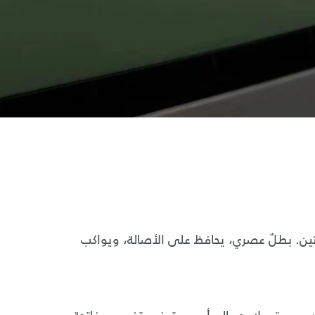
ين. بطلٌ عصري، يحافظ على الأصالة، ويواكب