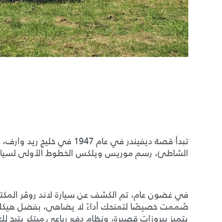
تبدأ قصة ديفيندر في عام 947
الشاطئ، رسم موريس ويلكس الخطوط الأولى لسيارة 
في غضون عام، تم الكشف عن سيارة لاند روڤر المكتم
صُممت خصيصًا لتمنحك أداءً لا يضاهى، بفضل هيكله
يتميز ببروزات قصيرة، ونظام دفع رباعي مبتكر يتيح لك 