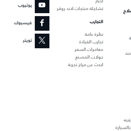
أخبار
يوتيوب
تشكيلة منتجات لاند روڤر
لاح
التجارب
فيسبوك
نظرة عامة
ة
تجارب القيادة
تويتر
مغامرات السفر
تد
جولات المصنع
ابحث عن مركز تجربة
فيه
السيارة