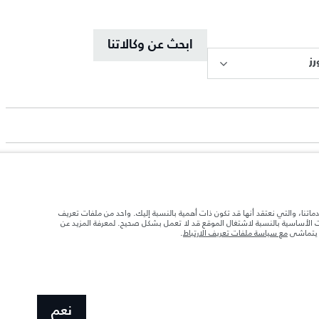
ابحث عن وكالاتنا
ز
دماتنا، والتي نعتقد أنها قد تكون ذات أهمية بالنسبة إليك. واحد من ملفات تعريف
ات الأساسية بالنسبة لاشتغال الموقع قد لا تعمل بشكل صحيح. لمعرفة المزيد عن
د تحميل السيارة بالإكسسوارات والركاب والسوائل والوقود والحمولة.
ا يتماشى
مع سياسة ملفات تعريف الارتباط
.
 الصور المستخدَمة ضمن موقع الويب حاليًا المواصفات الحالية بالكامل بالنسبة إلى الميزات
نعم