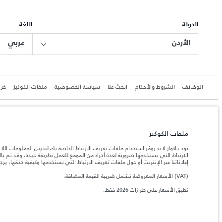
الدولة
اللغة
الأردن
عربي
الوظائف
الشروط والأحكام
ابحث عنا
سياسة الخصوصية
ملفات الكوكيز
خري
ملفات الكوكيز
جاكوار لاند روڨر المحدودة: 2026
الأردن, محمودية موتورز
تود جاكوار لاند روڤر استخدام ملفات تعريف الارتباط الخاصة بك لتخزين المعلومات الل
الارتباط التي نستخدمها ضرورية لعدة أجزاء من الموقع للعمل بطريقة جيدة، وقد تم 
تعكس الأوزان المذكورة مواصفات السيارة القياسية. سوف تؤثر الإكسسوارات وغيرها من العناصر المثبت
إعلاناتنا عبر الإنترنت أو حول ملفات تعريف الارتباط التي نستخدمها وكيفية حذفها، ير
(VAT) الأسعار المعروضة تشمل ضريبة القيمة المضافة.
المعلومات والمواصفات والأسعار والألوان المذكورة على هذا الموقع قد تختلف من بلد إلى آخر، كما أنّ
تطبق الأسعار على طرازات 2026 فقط.‎
إن النقص العالمي في أشباه الموصلات يؤثر حاليًا في مواصف
ملاحظة مهمة حول الصور والمواصفات.
والخيارات والحلية ومجموعات الألوان. يرجى استشارة وكيلك الذي سيتمكّن من تأكيد أي تقييدات حالية 
الأرقام المقدمة هي نتيجة لاختبارات المصنع الرسمية وفقاً لتشريعات الاتحاد الأوروبي. قد يتباين ا