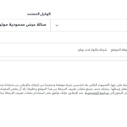
الوكيل المعتمد
صالة عرض محمودية موتور
طة الموقع
شركة جاكوار لاند روڤر
ازمة على جهاز الكمبيوتر الخاص بك لتحسين تجربة موقعنا وتمكيننا من إخبارك والإعلان عن منتجاتنا وخ
بالفعل إرسالها. يمكنك حذف جميع ملفات تعريف الارتباط من هذا الموقع وحظرها، إلا أن بعض المكون
ة بعد نقطة التصنيع في الحمولة. تأكد من عدم تجاوز الوزن الإجمالي للسيارة والحد الأقصى لأحمال المحور عن
جى الرجوع إلى
سياسة الخصوصية
. عند الإغلاق، فإنك توافق على استخدام ملفات تعريف الارتباط بم
ها قد تتغير بدون إشعار مسبق. الرجاء التواصل مع وكيلنا المحلي للتأكد من توفّرها والتحقق من الأسعار.
ات تصميم السيارات وتوفر الخيارات وتوقيتات التصاميم. هذا ظرف ديناميكي للغاية، ونتيجة لذلك، قد لا تمثّل
معك للسماح لك باتخاذ قرار مدروس
ستهلك الوقود الفعلي للمركبة عن ذلك المتحقق في تلك الاختبارات كما أن هذه الأرقام بغرض المقارنة فحسب.