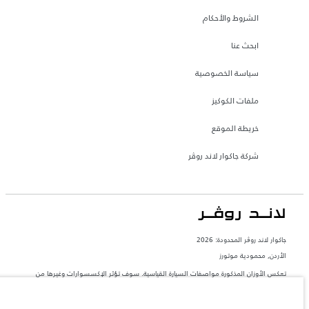
الشروط والأحكام
ابحث عنا
سياسة الخصوصية
ملفات الكوكيز
خريطة الموقع
شركة جاكوار لاند روڤر
جاكوار لاند روڨر المحدودة: 2026
الأردن, محمودية موتورز
تعكس الأوزان المذكورة مواصفات السيارة القياسية. سوف تؤثر الإكسسوارات وغيرها من
العناصر المثبتة بعد نقطة التصنيع في الحمولة. تأكد من عدم تجاوز الوزن الإجمالي للسيارة
والحد الأقصى لأحمال المحور عند تحميل السيارة بالإكسسوارات والركاب والسوائل والوقود
والحمولة.