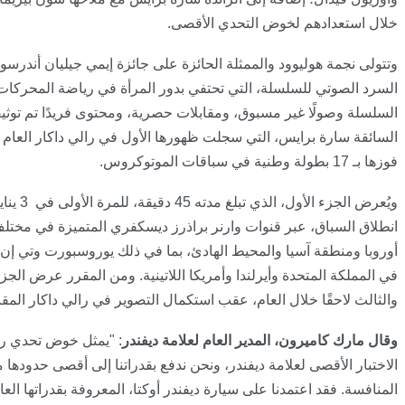
خلال استعدادهم لخوض التحدي الأقصى
.
وتتولى نجمة هوليوود والممثلة الحائزة على جائزة إيمي جيليان أندرس
السرد الصوتي للسلسلة، التي تحتفي بدور المرأة في رياضة المحركات.
السلسلة وصولًا غير مسبوق، ومقابلات حصرية، ومحتوى فريدًا تم توثي
السائقة سارة برايس، التي سجلت ظهورها الأول في رالي داكار العام 
فوزها بـ 17 بطولة وطنية في سباقات الموتوكروس
.
ويُعرض الجزء الأول، الذي تبلغ مدته
45
دقيقة، للمرة الأولى في
3
انطلاق السباق، عبر قنوات وارنر براذرز ديسكفري المتميزة في مختلف
أوروبا ومنطقة آسيا والمحيط الهادئ، بما في ذلك يوروسبورت وتي إ
في المملكة المتحدة وأيرلندا وأمريكا اللاتينية. ومن المقرر عرض الجزأ
والثالث لاحقًا خلال العام، عقب استكمال التصوير في رالي داكار المق
وقال مارك كاميرون، المدير العام لعلامة ديفندر
:
"يمثل خوض تحدي رال
الاختبار الأقصى لعلامة ديفندر، ونحن ندفع بقدراتنا إلى أقصى حدودها 
المنافسة. فقد اعتمدنا على سيارة ديفندر أوكتا، المعروفة بقدراتها العال