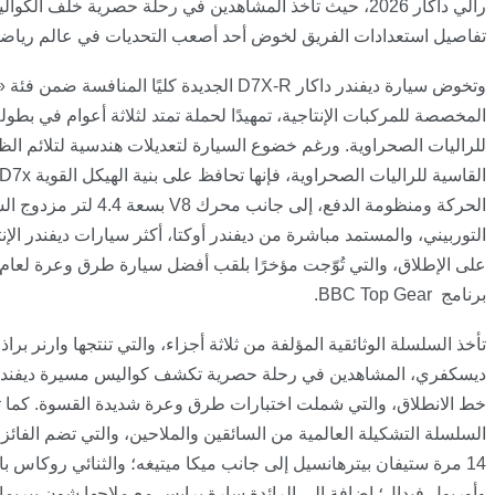
رالي داكار 2026، حيث تأخذ المشاهدين في رحلة حصرية خلف الكو
تفاصيل استعدادات الفريق لخوض أحد أصعب التحديات في عالم رياض
وتخوض سيارة ديفندر داكار
D7X-R
الجديدة كليًا المنافسة ضمن فئة
المخصصة للمركبات الإنتاجية، تمهيدًا لحملة تمتد لثلاثة أعوام في بطولة
للراليات الصحراوية. ورغم خضوع السيارة لتعديلات هندسية لتلائم ا
القاسية للراليات الصحراوية، فإنها تحافظ على بنية الهيكل القوية
D7x
الحركة ومنظومة الدفع، إلى جانب محرك
V8
بسعة 4.4 لتر مزدوج
التوربيني، والمستمد مباشرة من ديفندر أوكتا، أكثر سيارات ديفندر الإنت
برنامج
.BBC Top Gear
تأخذ السلسلة الوثائقية المؤلفة من ثلاثة أجزاء، والتي تنتجها وارنر براذ
ديسكفري، المشاهدين في رحلة حصرية تكشف كواليس مسيرة ديفندر 
خط الانطلاق، والتي شملت اختبارات طرق وعرة شديدة القسوة. كما تت
السلسلة التشكيلة العالمية من السائقين والملاحين، والتي تضم الفائز 
14 مرة ستيفان بيترهانسيل إلى جانب ميكا ميتيغه؛ والثنائي روكاس ب
وأوريول فيدال؛ إضافة إلى الرائدة سارة برايس مع ملاحها شون بيريما