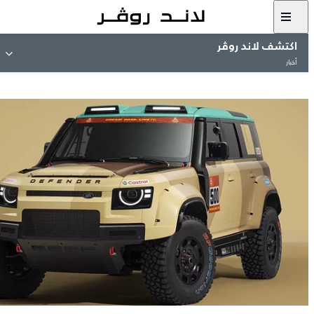
اكتشف لاند روڤر
أخبار