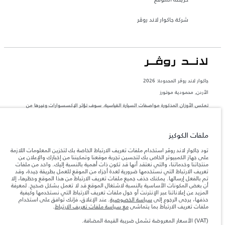
شركة جاكوار لاند روڤر
جاكوار لاند روڨر المحدودة: 2026
الأردن, محمودية موتورز
تعكس الأوزان المذكورة مواصفات السيارة القياسية. سوف تؤثر الإكسسوارات وغيرها من
العناصر المثبتة بعد نقطة التصنيع في الحمولة. تأكد من عدم تجاوز الوزن الإجمالي للسيارة
والحد الأقصى لأحمال المحور عند تحميل السيارة بالإكسسوارات والركاب والسوائل والوقود
والحمولة.
ملفات الكوكيز
المعلومات والمواصفات والأسعار والألوان المذكورة على هذا الموقع قد تختلف من بلد إلى
تود جاكوار لاند روڤر استخدام ملفات تعريف الارتباط الخاصة بك لتخزين المعلومات اللازمة
آخر، كما أنّها قد تتغير بدون إشعار مسبق. الرجاء التواصل مع وكيلنا المحلي للتأكد من توفّرها
على جهاز الكمبيوتر الخاص بك لتحسين تجربة موقعنا وتمكيننا من إخبارك والإعلان عن
والتحقق من الأسعار.
منتجاتنا وخدماتنا، والتي نعتقد أنها قد تكون ذات أهمية بالنسبة إليك. واحد من ملفات
تعريف الارتباط التي نستخدمها ضرورية لعدة أجزاء من الموقع للعمل بطريقة جيدة، وقد
إن النقص العالمي في أشباه الموصلات يؤثر حاليًا
ملاحظة مهمة حول الصور والمواصفات.
تم بالفعل إرسالها. يمكنك حذف جميع ملفات تعريف الارتباط من هذا الموقع وحظرها، إلا
في مواصفات تصميم السيارات وتوفر الخيارات وتوقيتات التصاميم. هذا ظرف ديناميكي
أن بعض المكونات الأساسية بالنسبة لاشتغال الموقع قد لا تعمل بشكل صحيح. لمعرفة
للغاية، ونتيجة لذلك، قد لا تمثّل الصور المستخدَمة ضمن موقع الويب حاليًا المواصفات الحالية
المزيد عن إعلاناتنا عبر الإنترنت أو حول ملفات تعريف الارتباط التي نستخدمها وكيفية
بالكامل بالنسبة إلى الميزات والخيارات والحلية ومجموعات الألوان. يرجى استشارة وكيلك الذي
حذفها، يرجى الرجوع إلى
سياسة الخصوصية
. عند الإغلاق، فإنك توافق على استخدام
سيتمكّن من تأكيد أي تقييدات حالية معك للسماح لك باتخاذ قرار مدروس
ملفات تعريف الارتباط بما يتماشى
مع سياسة ملفات تعريف الارتباط
.
الأرقام المقدمة هي نتيجة لاختبارات المصنع الرسمية وفقاً لتشريعات الاتحاد الأوروبي. قد
يتباين استهلك الوقود الفعلي للمركبة عن ذلك المتحقق في تلك الاختبارات كما أن هذه
(VAT) الأسعار المعروضة تشمل ضريبة القيمة المضافة.
الأرقام بغرض المقارنة فحسب.