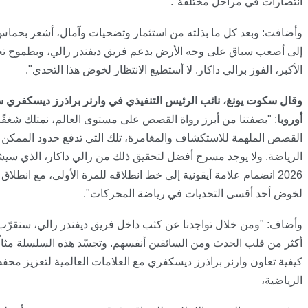
انتصارات في مراحل مختلفة".
وأضافت
:
وبعد كل ما بذلته من استثمار وتضحيات وآمال، أشعر بحماس 
إلى أصعب سباق على وجه الأرض بدعم فريق ديفندر رالي، وبطموح ت
الأكبر، الفوز برالي داكار. لا أستطيع الانتظار لخوض هذا التحدي
".
وقال سكوت يونغ، نائب الرئيس التنفيذي في وارنر براذرز ديسكفري
أوروبا
:
"بصفتنا من أبرز رواة القصص على مستوى العالم، نمتلك شغفًا 
القصص الملهمة للاستكشاف والمغامرة، تلك التي تدفع حدود الممكن 
الرياضة. ولا يوجد مسرح أفضل لتحقيق ذلك من رالي داكار، الذي سي
2026 انضمام علامة أيقونية إلى خط انطلاقه للمرة الأولى، مع انطلاق 
لخوض أحد أقسى التحديات في رياضة المحركات".
وأضاف
:
"ومن خلال تواجدنا عن كثب داخل فريق ديفندر رالي، سنقرّب
أكثر من قلب الحدث ومن السائقين أنفسهم. وتجسّد هذه السلسلة مثالًا 
كيفية تعاون وارنر براذرز ديسكفري مع العلامات العالمية لتعزيز محف
الرياضية،