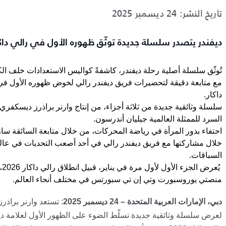
تاريخ النشر: 24 ديسمبر 2025
ديفندر يتصدر سلسلة جديدة توثّق ظهوره الأول في رالي داكار 26
تُوثّق سلسلة أصلية رحلة ديفندر، كاشفةً كواليس الاستعدادات خلف ال
مع متابعة دقيقة لتحضيرات فريق ديفندر رالي لخوض ظهوره الأول في
داكار
.
سلسلة وثائقية جديدة من ثلاثة أجزاء، من إنتاج وارنر براذرز ديسكفر
السرد للممثلة العالمية جيليان أندرسون
.
احتفاء بدور المرأة في رياضة المحركات، من خلال متابعة السائقة سا
خلال مشاركتها مع فريق ديفندر رالي في أحد أصعب التحديات في عال
السباقات
.
يُعرض الج
منصتي يوروسبورت وتي إن تي سبورتس في مختلف أنحاء العالم
.
دبي، الإمارات العربية المتحدة – 24 ديسمبر 2025
:
تستعد وارنر براذر
لعرض سلسلة وثائقية جديدة تسلّط الضوء على الظهور الأول لعلامة د