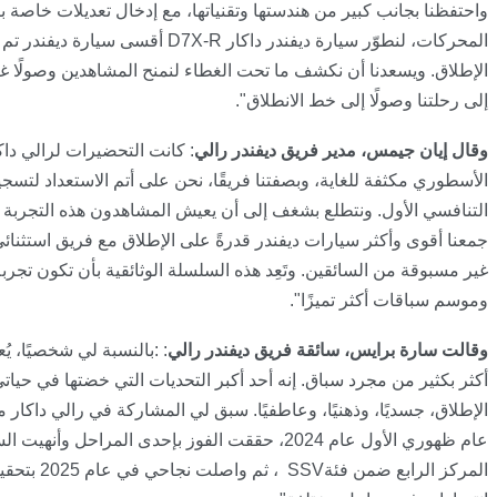
واحتفظنا بجانب كبير من هندستها وتقنياتها، مع إدخال تعديلات خاصة ب
المحركات، لنطوّر سيارة ديفندر داكار
D7X-R
أقسى سيارة ديفندر تم ب
الإطلاق. ويسعدنا أن نكشف ما تحت الغطاء لنمنح المشاهدين وصولًا 
إلى رحلتنا وصولًا إلى خط الانطلاق".
وقال إيان جيمس، مدير فريق ديفندر رالي
:
كانت التحضيرات لرالي داك
الأسطوري مكثفة للغاية، وبصفتنا فريقًا، نحن على أتم الاستعداد لتسج
التنافسي الأول. ونتطلع بشغف إلى أن يعيش المشاهدون هذه التجربة م
جمعنا أقوى وأكثر سيارات ديفندر قدرةً على الإطلاق مع فريق استثنائ
غير مسبوقة من السائقين. وتَعِد هذه السلسلة الوثائقية بأن تكون تجرب
وموسم سباقات أكثر تميزًا".
وقالت سارة برايس، سائقة فريق ديفندر رالي
:
:بالنسبة لي شخصيًا، يُع
أكثر بكثير من مجرد سباق. إنه أحد أكبر التحديات التي خضتها في حيات
الإطلاق، جسديًا، وذهنيًا، وعاطفيًا. سبق لي المشاركة في رالي داكار 
عام ظهوري الأول عام 2024، حققت الفوز بإحدى المراحل وأنهي
المركز الرابع ضمن فئة
SSV
، ثم واصلت نجاحي في