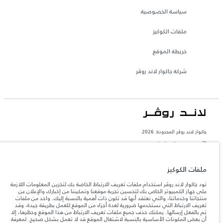
سياسة الخصوصية
ملفات الكوكيز
خريطة الموقع
شركة جاكوار لاند روڤر
جاكوار لاند روڨر المحدودة: 2026
الأردن, محمودية موتورز
تعكس الأوزان المذكورة مواصفات السيارة القياسية. سوف تؤثر الإكسسوارات وغيرها من
العناصر المثبتة بعد نقطة التصنيع في الحمولة. تأكد من عدم تجاوز الوزن الإجمالي للسيارة
ملفات الكوكيز
والحد الأقصى لأحمال المحور عند تحميل السيارة بالإكسسوارات والركاب والسوائل والوقود
والحمولة.
تود جاكوار لاند روڤر استخدام ملفات تعريف الارتباط الخاصة بك لتخزين المعلومات اللازمة
على جهاز الكمبيوتر الخاص بك لتحسين تجربة موقعنا وتمكيننا من إخبارك والإعلان عن
منتجاتنا وخدماتنا، والتي نعتقد أنها قد تكون ذات أهمية بالنسبة إليك. واحد من ملفات
المعلومات والمواصفات والأسعار والألوان المذكورة على هذا الموقع قد تختلف من بلد إلى
تعريف الارتباط التي نستخدمها ضرورية لعدة أجزاء من الموقع للعمل بطريقة جيدة، وقد
آخر، كما أنّها قد تتغير بدون إشعار مسبق. الرجاء التواصل مع وكيلنا المحلي للتأكد من توفّرها
تم بالفعل إرسالها. يمكنك حذف جميع ملفات تعريف الارتباط من هذا الموقع وحظرها، إلا
والتحقق من الأسعار.
أن بعض المكونات الأساسية بالنسبة لاشتغال الموقع قد لا تعمل بشكل صحيح. لمعرفة
إن النقص العالمي في أشباه الموصلات يؤثر حاليًا