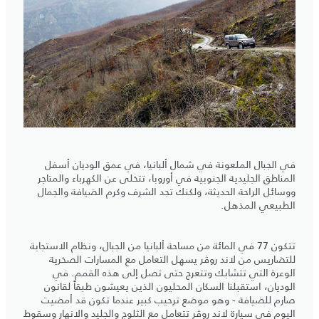
في الجبال الملعونة في شمال ألبانيا، في عمق الوديان أسفل
المناطق الجليدية الجنوبية في أوروبا، تتخلى عن الكهرباء والمتاجر
ووسائل الراحة الحديثة، ولكنك تجد الشرف وكرم الضيافة والجمال
الطبيعي المذهل.
تتكون 77 في المائة من مساحة ألبانيا من الجبال، ونظام الاستجابة
للتضاريس من لاند روڤر يسهل التعامل مع المسارات الصخرية
الوعرة التي تتشابك وتتعرج حتى تصل إلى هذه القمم. في
الوديان، استقبلنا السكان المحليون الذين يعيشون طبقاً لقانون
صارم للضيافة - وهو موضع ترحيب كبير عندما تكون قد أمضيت
اليوم في سيارة لاند روڤر تتعامل مع الثلوج والجليد والانهار وسقوط