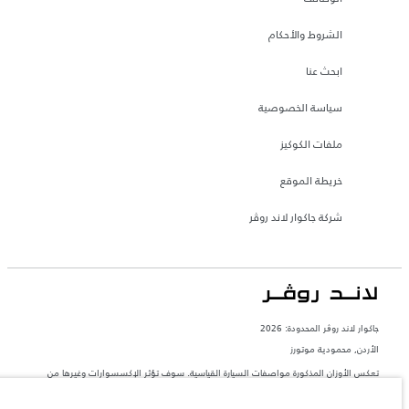
الشروط والأحكام
ابحث عنا
سياسة الخصوصية
ملفات الكوكيز
خريطة الموقع
شركة جاكوار لاند روڤر
جاكوار لاند روڨر المحدودة: 2026
الأردن, محمودية موتورز
تعكس الأوزان المذكورة مواصفات السيارة القياسية. سوف تؤثر الإكسسوارات وغيرها من
العناصر المثبتة بعد نقطة التصنيع في الحمولة. تأكد من عدم تجاوز الوزن الإجمالي للسيارة
والحد الأقصى لأحمال المحور عند تحميل السيارة بالإكسسوارات والركاب والسوائل والوقود
والحمولة.