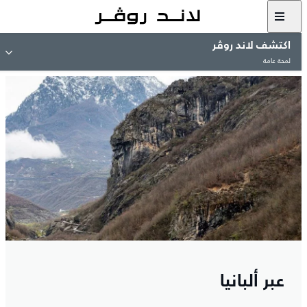
اكتشف لاند روڤر
لمحة عامة
عبر ألبانيا