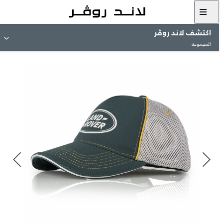
اكتشف لاند روڤر
المجموعة