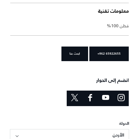
معلومات تقنية
قطن 100%
+962 65922655
ابحث عنا
انضم إلى الحوار
الدولة
الأردن