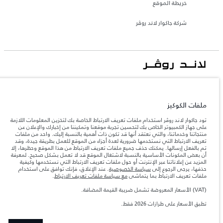
خريطة الموقع
شركة جاكوار لاند روڤر
جاكوار لاند روڨر المحدودة: 2026
الأردن, محمودية موتورز
ملفات الكوكيز
تعكس الأوزان المذكورة مواصفات السيارة القياسية. سوف تؤثر الإكسسوارات وغيرها من
العناصر المثبتة بعد نقطة التصنيع في الحمولة. تأكد من عدم تجاوز الوزن الإجمالي للسيارة
تود جاكوار لاند روڤر استخدام ملفات تعريف الارتباط الخاصة بك لتخزين المعلومات اللازمة
والحد الأقصى لأحمال المحور عند تحميل السيارة بالإكسسوارات والركاب والسوائل والوقود
على جهاز الكمبيوتر الخاص بك لتحسين تجربة موقعنا وتمكيننا من إخبارك والإعلان عن
والحمولة.
منتجاتنا وخدماتنا، والتي نعتقد أنها قد تكون ذات أهمية بالنسبة إليك. واحد من ملفات
تعريف الارتباط التي نستخدمها ضرورية لعدة أجزاء من الموقع للعمل بطريقة جيدة، وقد
تم بالفعل إرسالها. يمكنك حذف جميع ملفات تعريف الارتباط من هذا الموقع وحظرها، إلا
المعلومات والمواصفات والأسعار والألوان المذكورة على هذا الموقع قد تختلف من بلد إلى
أن بعض المكونات الأساسية بالنسبة لاشتغال الموقع قد لا تعمل بشكل صحيح. لمعرفة
آخر، كما أنّها قد تتغير بدون إشعار مسبق. الرجاء التواصل مع وكيلنا المحلي للتأكد من توفّرها
المزيد عن إعلاناتنا عبر الإنترنت أو حول ملفات تعريف الارتباط التي نستخدمها وكيفية
والتحقق من الأسعار.
حذفها، يرجى الرجوع إلى
سياسة الخصوصية
. عند الإغلاق، فإنك توافق على استخدام
إن النقص العالمي في أشباه الموصلات يؤثر حاليًا
ملفات تعريف الارتباط بما يتماشى
مع سياسة ملفات تعريف الارتباط
.
ملاحظة مهمة حول الصور والمواصفات.
في مواصفات تصميم السيارات وتوفر الخيارات وتوقيتات التصاميم. هذا ظرف ديناميكي
للغاية، ونتيجة لذلك، قد لا تمثّل الصور المستخدَمة ضمن موقع الويب حاليًا المواصفات الحالية
(VAT) الأسعار المعروضة تشمل ضريبة القيمة المضافة.
بالكامل بالنسبة إلى الميزات والخيارات والحلية ومجموعات الألوان. يرجى استشارة وكيلك الذي
سيتمكّن من تأكيد أي تقييدات حالية معك للسماح لك باتخاذ قرار مدروس
تطبق الأسعار على طرازات 2026 فقط.‎
الأرقام المقدمة هي نتيجة لاختبارات المصنع الرسمية وفقاً لتشريعات الاتحاد الأوروبي. قد
يتباين استهلك الوقود الفعلي للمركبة عن ذلك المتحقق في تلك الاختبارات كما أن هذه