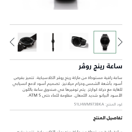
ساعة رينج روڤر
ساعة راقية مستوحاة من ماركة رينج روڤر الكلاسيكية. تتميز بقرص
أسود بأشعة الشمس وحزام ميلانيز. تصميم أسود لامع انسيابي
للغاية مع حركة كوارتز. يتم توفيرها في صندوق ساعة باللون
الأسود البيانو شديد اللمعان. مقاومة للماء حتى 5 ATM.
كود المنتج: 51LHWM973BKA
تفاصيل المنتج
ساعة راقية مستوحاة من ماركة رينج روڤر الكلاسيكية. تتميز بقرص