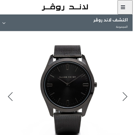
اكتشف لاند روڤر
المجموعة