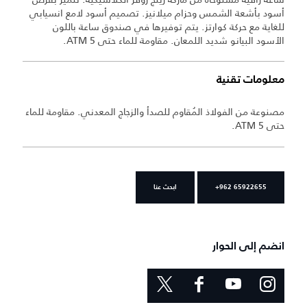
أسود بأشعة الشمس وحزام ميلانيز. تصميم أسود لامع انسيابي
للغاية مع حركة كوارتز. يتم توفيرها في صندوق ساعة باللون
الأسود البيانو شديد اللمعان. مقاومة للماء حتى 5 ATM.
معلومات تقنية
مصنوعة من الفولاذ المُقاوم للصدأ والزجاج المعدني. مقاومة للماء
حتى 5 ATM.
+962 65922655
ابحث عنا
انضم إلى الحوار