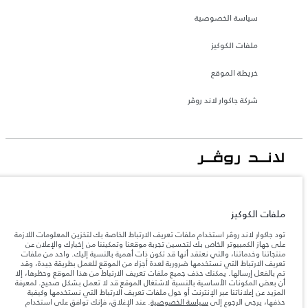
سياسة الخصوصية
ملفات الكوكيز
خريطة الموقع
شركة جاكوار لاند روڤر
جاكوار لاند روڨر المحدودة: 2026
الأردن, محمودية موتورز
ملفات الكوكيز
تعكس الأوزان المذكورة مواصفات السيارة القياسية. سوف تؤثر الإكسسوارات وغيرها من
العناصر المثبتة بعد نقطة التصنيع في الحمولة. تأكد من عدم تجاوز الوزن الإجمالي للسيارة
تود جاكوار لاند روڤر استخدام ملفات تعريف الارتباط الخاصة بك لتخزين المعلومات اللازمة
والحد الأقصى لأحمال المحور عند تحميل السيارة بالإكسسوارات والركاب والسوائل والوقود
على جهاز الكمبيوتر الخاص بك لتحسين تجربة موقعنا وتمكيننا من إخبارك والإعلان عن
والحمولة.
منتجاتنا وخدماتنا، والتي نعتقد أنها قد تكون ذات أهمية بالنسبة إليك. واحد من ملفات
تعريف الارتباط التي نستخدمها ضرورية لعدة أجزاء من الموقع للعمل بطريقة جيدة، وقد
تم بالفعل إرسالها. يمكنك حذف جميع ملفات تعريف الارتباط من هذا الموقع وحظرها، إلا
المعلومات والمواصفات والأسعار والألوان المذكورة على هذا الموقع قد تختلف من بلد إلى
أن بعض المكونات الأساسية بالنسبة لاشتغال الموقع قد لا تعمل بشكل صحيح. لمعرفة
آخر، كما أنّها قد تتغير بدون إشعار مسبق. الرجاء التواصل مع وكيلنا المحلي للتأكد من توفّرها
المزيد عن إعلاناتنا عبر الإنترنت أو حول ملفات تعريف الارتباط التي نستخدمها وكيفية
والتحقق من الأسعار.
حذفها، يرجى الرجوع إلى
سياسة الخصوصية
. عند الإغلاق، فإنك توافق على استخدام