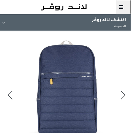
اكتشف لاند روڤر
المجموعة