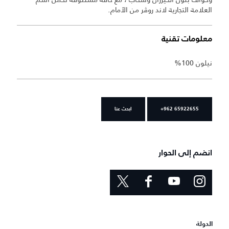
العلامة التجارية لاند روڤر من الأمام.
معلومات تقنية
نيلون 100%
+962 65922655
ابحث عنا
انضم إلى الحوار
الدولة