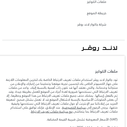
ملفات الكوكيز
خريطة الموقع
شركة جاكوار لاند روڤر
جاكوار لاند روڨر المحدودة: 2026
الأردن, محمودية موتورز
ملفات الكوكيز
تعكس الأوزان المذكورة مواصفات السيارة القياسية. سوف تؤثر الإكسسوارات وغيرها من
العناصر المثبتة بعد نقطة التصنيع في الحمولة. تأكد من عدم تجاوز الوزن الإجمالي للسيارة
تود جاكوار لاند روڤر استخدام ملفات تعريف الارتباط الخاصة بك لتخزين المعلومات اللازمة
والحد الأقصى لأحمال المحور عند تحميل السيارة بالإكسسوارات والركاب والسوائل والوقود
على جهاز الكمبيوتر الخاص بك لتحسين تجربة موقعنا وتمكيننا من إخبارك والإعلان عن
والحمولة.
منتجاتنا وخدماتنا، والتي نعتقد أنها قد تكون ذات أهمية بالنسبة إليك. واحد من ملفات
تعريف الارتباط التي نستخدمها ضرورية لعدة أجزاء من الموقع للعمل بطريقة جيدة، وقد
تم بالفعل إرسالها. يمكنك حذف جميع ملفات تعريف الارتباط من هذا الموقع وحظرها، إلا
المعلومات والمواصفات والأسعار والألوان المذكورة على هذا الموقع قد تختلف من بلد إلى
أن بعض المكونات الأساسية بالنسبة لاشتغال الموقع قد لا تعمل بشكل صحيح. لمعرفة
آخر، كما أنّها قد تتغير بدون إشعار مسبق. الرجاء التواصل مع وكيلنا المحلي للتأكد من توفّرها
المزيد عن إعلاناتنا عبر الإنترنت أو حول ملفات تعريف الارتباط التي نستخدمها وكيفية
والتحقق من الأسعار.
حذفها، يرجى الرجوع إلى
سياسة الخصوصية
. عند الإغلاق، فإنك توافق على استخدام
إن النقص العالمي في أشباه الموصلات يؤثر حاليًا
ملفات تعريف الارتباط بما يتماشى
مع سياسة ملفات تعريف الارتباط
.
ملاحظة مهمة حول الصور والمواصفات.
في مواصفات تصميم السيارات وتوفر الخيارات وتوقيتات التصاميم. هذا ظرف ديناميكي
للغاية، ونتيجة لذلك، قد لا تمثّل الصور المستخدَمة ضمن موقع الويب حاليًا المواصفات الحالية
(VAT) الأسعار المعروضة تشمل ضريبة القيمة المضافة.
بالكامل بالنسبة إلى الميزات والخيارات والحلية ومجموعات الألوان. يرجى استشارة وكيلك الذي
سيتمكّن من تأكيد أي تقييدات حالية معك للسماح لك باتخاذ قرار مدروس