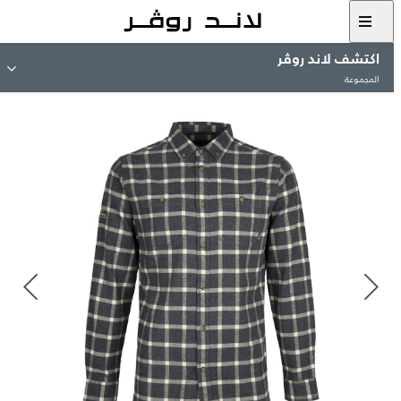
اكتشف لاند روڤر
المجموعة