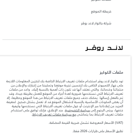
خريطة الموقع
شركة جاكوار لاند روڤر
جاكوار لاند روڨر المحدودة: 2026
الأردن, محمودية موتورز
ملفات الكوكيز
تعكس الأوزان المذكورة مواصفات السيارة القياسية. سوف تؤثر الإكسسوارات وغيرها من
العناصر المثبتة بعد نقطة التصنيع في الحمولة. تأكد من عدم تجاوز الوزن الإجمالي للسيارة
تود جاكوار لاند روڤر استخدام ملفات تعريف الارتباط الخاصة بك لتخزين المعلومات اللازمة
والحد الأقصى لأحمال المحور عند تحميل السيارة بالإكسسوارات والركاب والسوائل والوقود
على جهاز الكمبيوتر الخاص بك لتحسين تجربة موقعنا وتمكيننا من إخبارك والإعلان عن
والحمولة.
منتجاتنا وخدماتنا، والتي نعتقد أنها قد تكون ذات أهمية بالنسبة إليك. واحد من ملفات
تعريف الارتباط التي نستخدمها ضرورية لعدة أجزاء من الموقع للعمل بطريقة جيدة، وقد
تم بالفعل إرسالها. يمكنك حذف جميع ملفات تعريف الارتباط من هذا الموقع وحظرها، إلا
المعلومات والمواصفات والأسعار والألوان المذكورة على هذا الموقع قد تختلف من بلد إلى
أن بعض المكونات الأساسية بالنسبة لاشتغال الموقع قد لا تعمل بشكل صحيح. لمعرفة
آخر، كما أنّها قد تتغير بدون إشعار مسبق. الرجاء التواصل مع وكيلنا المحلي للتأكد من توفّرها
المزيد عن إعلاناتنا عبر الإنترنت أو حول ملفات تعريف الارتباط التي نستخدمها وكيفية
والتحقق من الأسعار.
حذفها، يرجى الرجوع إلى
سياسة الخصوصية
. عند الإغلاق، فإنك توافق على استخدام
إن النقص العالمي في أشباه الموصلات يؤثر حاليًا
ملفات تعريف الارتباط بما يتماشى
مع سياسة ملفات تعريف الارتباط
.
ملاحظة مهمة حول الصور والمواصفات.
في مواصفات تصميم السيارات وتوفر الخيارات وتوقيتات التصاميم. هذا ظرف ديناميكي
للغاية، ونتيجة لذلك، قد لا تمثّل الصور المستخدَمة ضمن موقع الويب حاليًا المواصفات الحالية
(VAT) الأسعار المعروضة تشمل ضريبة القيمة المضافة.
بالكامل بالنسبة إلى الميزات والخيارات والحلية ومجموعات الألوان. يرجى استشارة وكيلك الذي
سيتمكّن من تأكيد أي تقييدات حالية معك للسماح لك باتخاذ قرار مدروس
تطبق الأسعار على طرازات 2026 فقط.‎