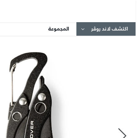
اكتشف لاند روڤر
المجموعة