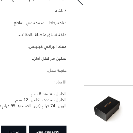
كماشة.
فتاحة زجاجات مدمجة في القاطع.
حلقة تسلق متصلة بالحقائب.
مفك البراغي فيليبس.
سكين مع قفل أمان.
حقيبة حمل.
الأبعاد:
الطول مغلقة: 8 سم
الطول ممددة بالكامل: 12 سم
الوزن: 74 جرام (دون الحقيبة). 95 جرام (مع الحقيبة)
+962 65922655
ابحث عنا