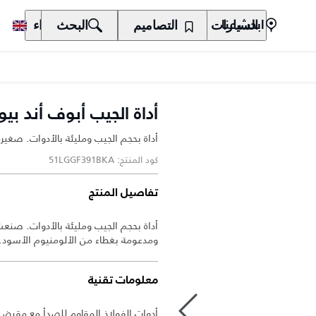
السيارات
المالكون
التصاميم
الاكتشاف
البحث
الشراء
ابحث عنا
أداة الجيب أبوف أند بي
أداة بحجم الجيب ومليئة بالأدوات. صغيرة
كود المنتج: 51LGGF391BKA
تفاصيل المنتج
أداة بحجم الجيب ومليئة بالأدوات. صنعت
ومدعومة بغطاء من الألومنيوم الأسود. 
معلومات تقنية
أدوات الفولاذ المقاوم للصدأ مع مقبض 