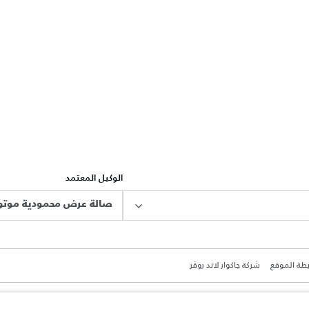
الوكيل المعتمد
صالة عرض محمودية موتور
طة الموقع
شركة جاكوار لاند روڤر