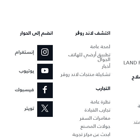
اكتشف لاند روڨر
انضم إلى الحوار
لمحة عامة
إنستغرام
تطبيق أرضي للهاتف
الجوال
أخبار
يوتيوب
تشكيلة منتجات لاند روڤر
لاح
التجارب
فيسبوك
نظرة عامة
ة
تجارب القيادة
تويتر
مغامرات السفر
تد
جولات المصنع
ابحث عن مركز تجربة