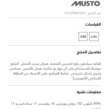
كود المنتج: 51LGTM373GY
القياسات:
S/M
L/XL
تفاصيل المنتج
طباعة سيليكون بارزة لتحسين القبضة. هيكل شديد التحمل. أصابع
موصلة للاستخدام على أي جهاز ذو شاشة تعمل باللمس. مسامي
ومُريح بشكل تشريحي. ضابط الفيلكرو على الأصفاد من المطاط
الصناعي (النيوبرين).
معلومات تقنية
60% نايلون، 32٪ بولي يوريثين، 6٪ بوليستر، 1٪ سباندكس و 1٪
نيوبرين.