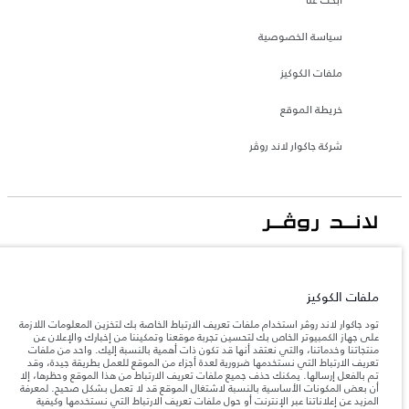
سياسة الخصوصية
ملفات الكوكيز
خريطة الموقع
شركة جاكوار لاند روڤر
جاكوار لاند روڨر المحدودة: 2026
الأردن, محمودية موتورز
ملفات الكوكيز
تعكس الأوزان المذكورة مواصفات السيارة القياسية. سوف تؤثر الإكسسوارات وغيرها من
العناصر المثبتة بعد نقطة التصنيع في الحمولة. تأكد من عدم تجاوز الوزن الإجمالي للسيارة
تود جاكوار لاند روڤر استخدام ملفات تعريف الارتباط الخاصة بك لتخزين المعلومات اللازمة
والحد الأقصى لأحمال المحور عند تحميل السيارة بالإكسسوارات والركاب والسوائل والوقود
على جهاز الكمبيوتر الخاص بك لتحسين تجربة موقعنا وتمكيننا من إخبارك والإعلان عن
والحمولة.
منتجاتنا وخدماتنا، والتي نعتقد أنها قد تكون ذات أهمية بالنسبة إليك. واحد من ملفات
تعريف الارتباط التي نستخدمها ضرورية لعدة أجزاء من الموقع للعمل بطريقة جيدة، وقد
تم بالفعل إرسالها. يمكنك حذف جميع ملفات تعريف الارتباط من هذا الموقع وحظرها، إلا
المعلومات والمواصفات والأسعار والألوان المذكورة على هذا الموقع قد تختلف من بلد إلى
أن بعض المكونات الأساسية بالنسبة لاشتغال الموقع قد لا تعمل بشكل صحيح. لمعرفة
آخر، كما أنّها قد تتغير بدون إشعار مسبق. الرجاء التواصل مع وكيلنا المحلي للتأكد من توفّرها
المزيد عن إعلاناتنا عبر الإنترنت أو حول ملفات تعريف الارتباط التي نستخدمها وكيفية
والتحقق من الأسعار.