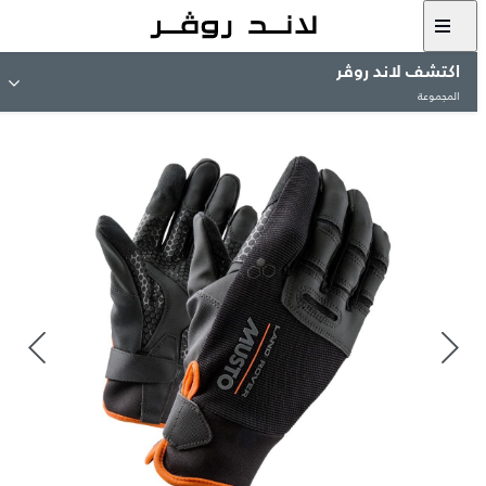
اكتشف لاند روڤر
المجموعة