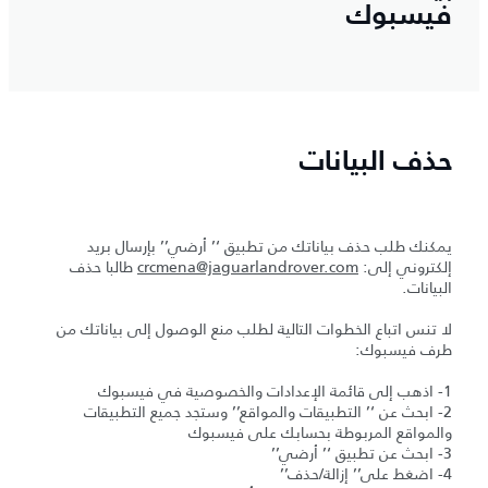
فيسبوك
حذف البيانات
يمكنك طلب حذف بياناتك من تطبيق ‘’ أرضي’’ بإرسال بريد
إلكتروني إلى:
crcmena@jaguarlandrover.com
طالبا حذف
البيانات.
لا تنس اتباع الخطوات التالية لطلب منع الوصول إلى بياناتك من
طرف فيسبوك:
1- اذهب إلى قائمة الإعدادات والخصوصية في فيسبوك
2- ابحث عن ‘’ التطبيقات والمواقع’’ وستجد جميع التطبيقات
والمواقع المربوطة بحسابك على فيسبوك
3- ابحث عن تطبيق ‘’ أرضي’’
4- اضغط على’’ إزالة/حذف’’