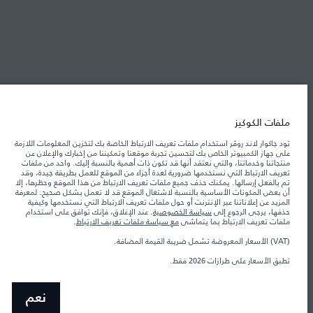
شركة جاكوار لاند روڤر
جاكوار لاند روڨر المحدودة: 2026
الأردن, محمودية موتورز
ملفات الكوكيز
تعكس الأوزان المذكورة مواصفات السيارة القياسية. سوف تؤثر الإكسسوارات وغيرها من
العناصر المثبتة بعد نقطة التصنيع في الحمولة. تأكد من عدم تجاوز الوزن الإجمالي للسيارة
تود جاكوار لاند روڤر استخدام ملفات تعريف الارتباط الخاصة بك لتخزين المعلومات اللازمة
والحد الأقصى لأحمال المحور عند تحميل السيارة بالإكسسوارات والركاب والسوائل والوقود
على جهاز الكمبيوتر الخاص بك لتحسين تجربة موقعنا وتمكيننا من إخبارك والإعلان عن
والحمولة.
منتجاتنا وخدماتنا، والتي نعتقد أنها قد تكون ذات أهمية بالنسبة إليك. واحد من ملفات
تعريف الارتباط التي نستخدمها ضرورية لعدة أجزاء من الموقع للعمل بطريقة جيدة، وقد
تم بالفعل إرسالها. يمكنك حذف جميع ملفات تعريف الارتباط من هذا الموقع وحظرها، إلا
المعلومات والمواصفات والأسعار والألوان المذكورة على هذا الموقع قد تختلف من بلد إلى
أن بعض المكونات الأساسية بالنسبة لاشتغال الموقع قد لا تعمل بشكل صحيح. لمعرفة
آخر، كما أنّها قد تتغير بدون إشعار مسبق. الرجاء التواصل مع وكيلنا المحلي للتأكد من توفّرها
المزيد عن إعلاناتنا عبر الإنترنت أو حول ملفات تعريف الارتباط التي نستخدمها وكيفية
والتحقق من الأسعار.
حذفها، يرجى الرجوع إلى
سياسة الخصوصية
. عند الإغلاق، فإنك توافق على استخدام
إن النقص العالمي في أشباه الموصلات يؤثر حاليًا
ملفات تعريف الارتباط بما يتماشى
مع سياسة ملفات تعريف الارتباط
.
ملاحظة مهمة حول الصور والمواصفات.
في مواصفات تصميم السيارات وتوفر الخيارات وتوقيتات التصاميم. هذا ظرف ديناميكي
للغاية، ونتيجة لذلك، قد لا تمثّل الصور المستخدَمة ضمن موقع الويب حاليًا المواصفات الحالية
(VAT) الأسعار المعروضة تشمل ضريبة القيمة المضافة.
بالكامل بالنسبة إلى الميزات والخيارات والحلية ومجموعات الألوان. يرجى استشارة وكيلك الذي
سيتمكّن من تأكيد أي تقييدات حالية معك للسماح لك باتخاذ قرار مدروس
تطبق الأسعار على طرازات 2026 فقط.‎
الأرقام المقدمة هي نتيجة لاختبارات المصنع الرسمية وفقاً لتشريعات الاتحاد الأوروبي. قد
يتباين استهلك الوقود الفعلي للمركبة عن ذلك المتحقق في تلك الاختبارات كما أن هذه
الأرقام بغرض المقارنة فحسب.
نعم