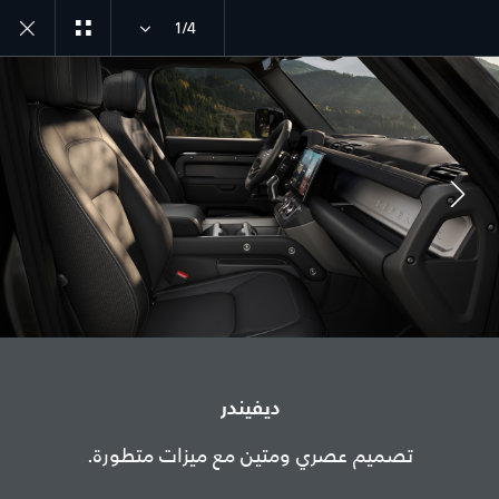
1/4
ديفيندر طراز سنة 26
اكتشف ديفيندر 130
انضم إلى الحوار
الدولة
ديفيندر
الأردن
تصميم عصري ومتين مع ميزات متطورة.
اللغة