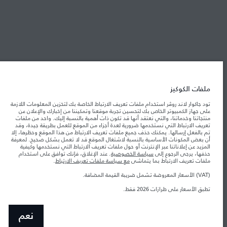
شركة جاكوار لاند روڤر
جاكوار لاند روڨر المحدودة: 2026
الأردن, محمودية موتورز
ملفات الكوكيز
تعكس الأوزان المذكورة مواصفات السيارة القياسية. سوف تؤثر الإكسسوارات وغيرها من
العناصر المثبتة بعد نقطة التصنيع في الحمولة. تأكد من عدم تجاوز الوزن الإجمالي للسيارة
تود جاكوار لاند روڤر استخدام ملفات تعريف الارتباط الخاصة بك لتخزين المعلومات اللازمة
والحد الأقصى لأحمال المحور عند تحميل السيارة بالإكسسوارات والركاب والسوائل والوقود
على جهاز الكمبيوتر الخاص بك لتحسين تجربة موقعنا وتمكيننا من إخبارك والإعلان عن
والحمولة.
منتجاتنا وخدماتنا، والتي نعتقد أنها قد تكون ذات أهمية بالنسبة إليك. واحد من ملفات
تعريف الارتباط التي نستخدمها ضرورية لعدة أجزاء من الموقع للعمل بطريقة جيدة، وقد
تم بالفعل إرسالها. يمكنك حذف جميع ملفات تعريف الارتباط من هذا الموقع وحظرها، إلا
المعلومات والمواصفات والأسعار والألوان المذكورة على هذا الموقع قد تختلف من بلد إلى
أن بعض المكونات الأساسية بالنسبة لاشتغال الموقع قد لا تعمل بشكل صحيح. لمعرفة
آخر، كما أنّها قد تتغير بدون إشعار مسبق. الرجاء التواصل مع وكيلنا المحلي للتأكد من توفّرها
المزيد عن إعلاناتنا عبر الإنترنت أو حول ملفات تعريف الارتباط التي نستخدمها وكيفية
والتحقق من الأسعار.
حذفها، يرجى الرجوع إلى
سياسة الخصوصية
. عند الإغلاق، فإنك توافق على استخدام
إن النقص العالمي في أشباه الموصلات يؤثر حاليًا
ملفات تعريف الارتباط بما يتماشى
مع سياسة ملفات تعريف الارتباط
.
ملاحظة مهمة حول الصور والمواصفات.
في مواصفات تصميم السيارات وتوفر الخيارات وتوقيتات التصاميم. هذا ظرف ديناميكي
للغاية، ونتيجة لذلك، قد لا تمثّل الصور المستخدَمة ضمن موقع الويب حاليًا المواصفات الحالية
(VAT) الأسعار المعروضة تشمل ضريبة القيمة المضافة.
بالكامل بالنسبة إلى الميزات والخيارات والحلية ومجموعات الألوان. يرجى استشارة وكيلك الذي
سيتمكّن من تأكيد أي تقييدات حالية معك للسماح لك باتخاذ قرار مدروس
تطبق الأسعار على طرازات 2026 فقط.‎
الأرقام المقدمة هي نتيجة لاختبارات المصنع الرسمية وفقاً لتشريعات الاتحاد الأوروبي. قد
يتباين استهلك الوقود الفعلي للمركبة عن ذلك المتحقق في تلك الاختبارات كما أن هذه
الأرقام بغرض المقارنة فحسب.
نعم