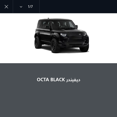
1/7
ديفيندر طراز سنة 26
اكتشف ديفيندر 110
انضم إلى الحوار
ديفيندر OCTA BLACK
الدولة
الأردن
اللغة