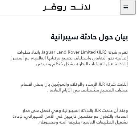
بيان حول حادثة سيبرانية
تقوم شركة Jaguar Land Rover Limited (JLR) باتخاذ خطوات
إضافية نحو التعافي واستئناف تصنيع مركباتها العالمية، مع استمرار
إعادة تشغيل العمليات التجارية بشكل مُنظّم وتدريجي.
أبلغت شركة JLR الزملاء والوكلاء والمورّدين بأن بعض أقسام
عمليات التصنيع ستُستأنف في الأيام القادمة.
ومنذ أن علمت JLR بالحادثة السيبرانية وهي تعمل على مدار
الساعة، بالتعاون مع مختصين خارجيين في الأمن السيبراني، لإعادة
تشغيل التطبيقات العالمية بطريقة آمنة ومضبوطة.