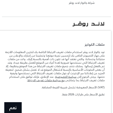
شركة جاكوار لاند روڤر
جاكوار لاند روڨر المحدودة: 2026
الأردن, محمودية موتورز
ملفات الكوكيز
تعكس الأوزان المذكورة مواصفات السيارة القياسية. سوف تؤثر الإكسسوارات وغيرها من
العناصر المثبتة بعد نقطة التصنيع في الحمولة. تأكد من عدم تجاوز الوزن الإجمالي للسيارة
تود جاكوار لاند روڤر استخدام ملفات تعريف الارتباط الخاصة بك لتخزين المعلومات اللازمة
والحد الأقصى لأحمال المحور عند تحميل السيارة بالإكسسوارات والركاب والسوائل والوقود
على جهاز الكمبيوتر الخاص بك لتحسين تجربة موقعنا وتمكيننا من إخبارك والإعلان عن
والحمولة.
منتجاتنا وخدماتنا، والتي نعتقد أنها قد تكون ذات أهمية بالنسبة إليك. واحد من ملفات
تعريف الارتباط التي نستخدمها ضرورية لعدة أجزاء من الموقع للعمل بطريقة جيدة، وقد
تم بالفعل إرسالها. يمكنك حذف جميع ملفات تعريف الارتباط من هذا الموقع وحظرها، إلا
المعلومات والمواصفات والأسعار والألوان المذكورة على هذا الموقع قد تختلف من بلد إلى
أن بعض المكونات الأساسية بالنسبة لاشتغال الموقع قد لا تعمل بشكل صحيح. لمعرفة
آخر، كما أنّها قد تتغير بدون إشعار مسبق. الرجاء التواصل مع وكيلنا المحلي للتأكد من توفّرها
المزيد عن إعلاناتنا عبر الإنترنت أو حول ملفات تعريف الارتباط التي نستخدمها وكيفية
والتحقق من الأسعار.
حذفها، يرجى الرجوع إلى
سياسة الخصوصية
. عند الإغلاق، فإنك توافق على استخدام
إن النقص العالمي في أشباه الموصلات يؤثر حاليًا
ملفات تعريف الارتباط بما يتماشى
مع سياسة ملفات تعريف الارتباط
.
ملاحظة مهمة حول الصور والمواصفات.
في مواصفات تصميم السيارات وتوفر الخيارات وتوقيتات التصاميم. هذا ظرف ديناميكي
للغاية، ونتيجة لذلك، قد لا تمثّل الصور المستخدَمة ضمن موقع الويب حاليًا المواصفات الحالية
(VAT) الأسعار المعروضة تشمل ضريبة القيمة المضافة.
بالكامل بالنسبة إلى الميزات والخيارات والحلية ومجموعات الألوان. يرجى استشارة وكيلك الذي
سيتمكّن من تأكيد أي تقييدات حالية معك للسماح لك باتخاذ قرار مدروس
تطبق الأسعار على طرازات 2026 فقط.‎
الأرقام المقدمة هي نتيجة لاختبارات المصنع الرسمية وفقاً لتشريعات الاتحاد الأوروبي. قد
يتباين استهلك الوقود الفعلي للمركبة عن ذلك المتحقق في تلك الاختبارات كما أن هذه
الأرقام بغرض المقارنة فحسب.
نعم