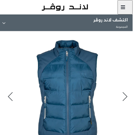
اكتشف لاند روڤر
المجموعة