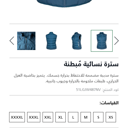
سترة نسائية مُبطنة
سترة مدببة مصممة للاحتفاظ بحرارة جسمك. يتميز بخاصية العزل
الحراري، طبقات ملحومة بالحرارة وجيوب جانبية.
كود المنتج: 51LGJW487NV
القياسات:
XXXXL
XXXL
XXL
XL
L
M
S
XS