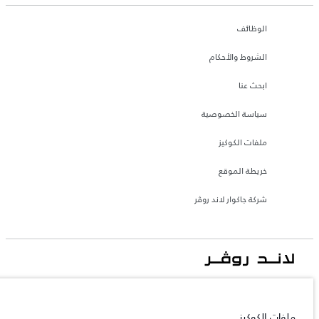
الوظائف
الشروط والأحكام
ابحث عنا
سياسة الخصوصية
ملفات الكوكيز
خريطة الموقع
شركة جاكوار لاند روڤر
جاكوار لاند روڨر المحدودة: 2026
الأردن, محمودية موتورز
ملفات الكوكيز