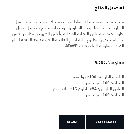
تفاصيل المنتج
سترة مدببة مصممة للاحتفاظ بحرارة جسمك. يتميز بخاصية العزل
الحراري، طبقات ملحومة بالحرارة وجيوب جانبية. مع تفاصيل تحمل
زخارف هندسية على البطانة الداخلية وأعلى الظهر، وسحاب رياضي
من السيليكون مطبوع عليه اسم العلامة التجارية Land Rover على
الصدر. مقاومة للماء بطلاء DWR®.
معلومات تقنية
الطبقة الخارجية: 100٪ بوليستر
البطانة: 100٪ بوليستر
التباين الخارجي: 84٪ نايلون 16٪ إيلاستين
البطانة: 100٪ بوليستر
+962 65922655
ابحث عنا