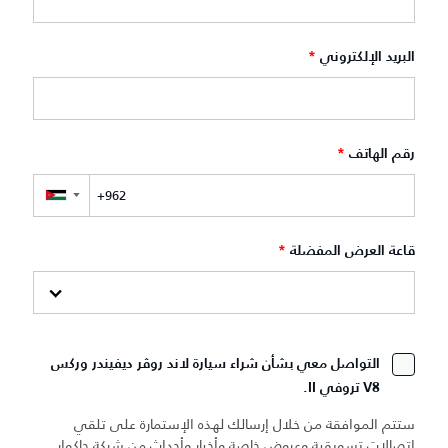
البريد الإلكتروني
*
رقم الهاتف
*
▼
قاعة العرض المفضلة
*
التواصل معي بشأن شراء سيارة لاند روڤر ديفيندر وركس
V8 تروفي II.
ستتم الموافقة من خلال إرسالك لهذه الإستمارة على تلقي
اتصالات تسويقية وعروض خاصة وأخبار وأحداث من شركة جاكوار