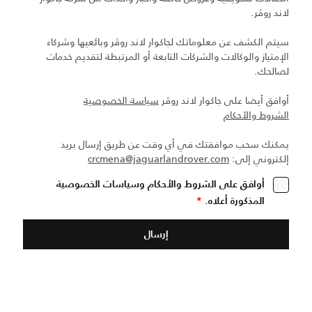
لاند روڤر.
سيتم الكشف عن معلوماتك لجاكوار لاند روڤر وبائعيها وشركاء
الإمتياز والوكالات والشركات التابعة أو المرتبطة لتقديم خدمات
لصالحك.
أوافق أيضا على جاكوار لاند روڤر
سياسة الخصوصية
الشروط والأحكام
يمكنك سحب موافقتك في أي وقت عن طريق إرسال بريد
إلكتروني إلى:
crcmena@jaguarlandrover.com
أوافق على الشروط والأحكام وسياسات الخصوصية
المذكورة أعلاه.
*