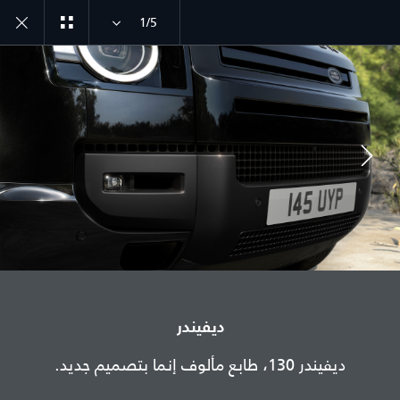
1/5
ديفيندر طراز سنة 26
اكتشف ديفيندر 130
انضم إلى الحوار
الدولة
ديفيندر
الأردن
ديفيندر 130، طابع مألوف إنما بتصميم جديد.
اللغة