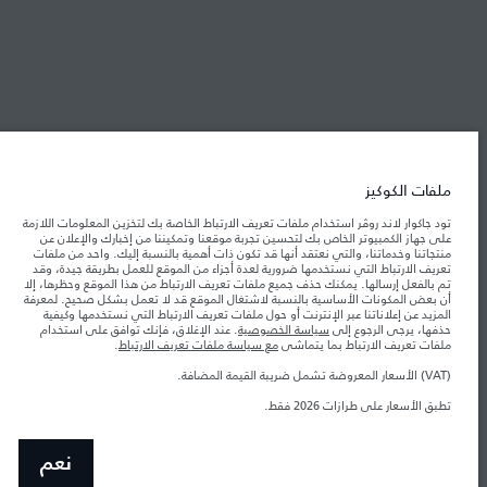
شركة جاكوار لاند روڤر
جاكوار لاند روڨر المحدودة: 2026
الأردن, محمودية موتورز
ملفات الكوكيز
تعكس الأوزان المذكورة مواصفات السيارة القياسية. سوف تؤثر الإكسسوارات وغيرها من
العناصر المثبتة بعد نقطة التصنيع في الحمولة. تأكد من عدم تجاوز الوزن الإجمالي للسيارة
تود جاكوار لاند روڤر استخدام ملفات تعريف الارتباط الخاصة بك لتخزين المعلومات اللازمة
والحد الأقصى لأحمال المحور عند تحميل السيارة بالإكسسوارات والركاب والسوائل والوقود
على جهاز الكمبيوتر الخاص بك لتحسين تجربة موقعنا وتمكيننا من إخبارك والإعلان عن
والحمولة.
منتجاتنا وخدماتنا، والتي نعتقد أنها قد تكون ذات أهمية بالنسبة إليك. واحد من ملفات
تعريف الارتباط التي نستخدمها ضرورية لعدة أجزاء من الموقع للعمل بطريقة جيدة، وقد
تم بالفعل إرسالها. يمكنك حذف جميع ملفات تعريف الارتباط من هذا الموقع وحظرها، إلا
المعلومات والمواصفات والأسعار والألوان المذكورة على هذا الموقع قد تختلف من بلد إلى
أن بعض المكونات الأساسية بالنسبة لاشتغال الموقع قد لا تعمل بشكل صحيح. لمعرفة
آخر، كما أنّها قد تتغير بدون إشعار مسبق. الرجاء التواصل مع وكيلنا المحلي للتأكد من توفّرها
المزيد عن إعلاناتنا عبر الإنترنت أو حول ملفات تعريف الارتباط التي نستخدمها وكيفية
والتحقق من الأسعار.
حذفها، يرجى الرجوع إلى
سياسة الخصوصية
. عند الإغلاق، فإنك توافق على استخدام
إن النقص العالمي في أشباه الموصلات يؤثر حاليًا
ملفات تعريف الارتباط بما يتماشى
مع سياسة ملفات تعريف الارتباط
.
ملاحظة مهمة حول الصور والمواصفات.
في مواصفات تصميم السيارات وتوفر الخيارات وتوقيتات التصاميم. هذا ظرف ديناميكي
للغاية، ونتيجة لذلك، قد لا تمثّل الصور المستخدَمة ضمن موقع الويب حاليًا المواصفات الحالية
(VAT) الأسعار المعروضة تشمل ضريبة القيمة المضافة.
بالكامل بالنسبة إلى الميزات والخيارات والحلية ومجموعات الألوان. يرجى استشارة وكيلك الذي
سيتمكّن من تأكيد أي تقييدات حالية معك للسماح لك باتخاذ قرار مدروس
تطبق الأسعار على طرازات 2026 فقط.‎
الأرقام المقدمة هي نتيجة لاختبارات المصنع الرسمية وفقاً لتشريعات الاتحاد الأوروبي. قد
يتباين استهلك الوقود الفعلي للمركبة عن ذلك المتحقق في تلك الاختبارات كما أن هذه
الأرقام بغرض المقارنة فحسب.
نعم